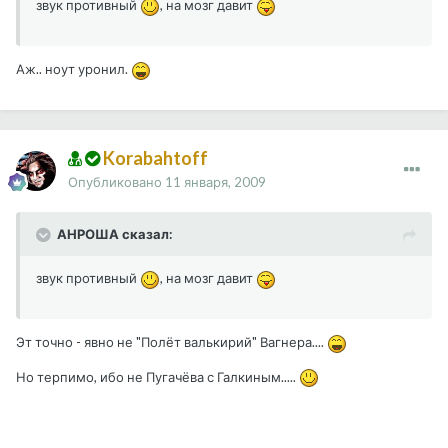
звук противный
, на мозг давит
Аж.. ноут уронил.
Korabahtoff
Опубликовано
11 января, 2009
АНРОША сказал:
звук противный
, на мозг давит
Эт точно - явно не "Полёт валькирий" Вагнера....
Но терпимо, ибо не Пугачёва с Галкиным.....