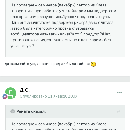
На последнем семинаре (декабрь) лектор из Киева
говорил ,что при работе с у.з. cкейлером мы подвергаем
наш организм разрушению.Лучше чередовать с ручн.
Пациент ,значит,тоже подвержен риску.Давно я читала
:автор была категорично против ультразвука
вообще(автора называть нельзя?а то 5 предупр.?)Нет,
противопоказания,конечно,есть, но в наше время без
ультразвука?
да называйте уж, лекция вряд ли была тайная
Д.С.
Опубликовано
11 января, 2009
Рената сказал:
На последнем семинаре (декабрь) лектор из Киева
говорил ,что при работе с у.з. cкейлером мы подвергаем