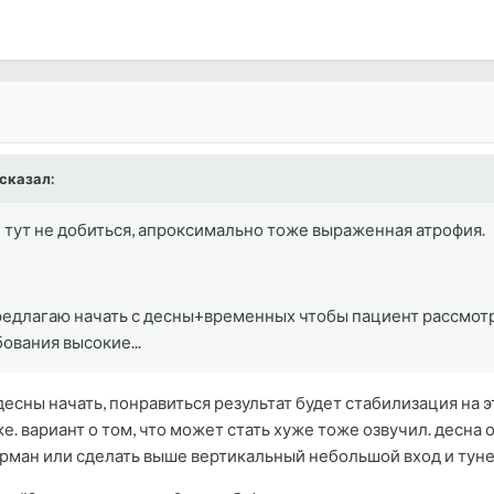
 сказал:
тут не добиться, апроксимально тоже выраженная атрофия.
 предлагаю начать с десны+временных чтобы пациент рассмо
ования высокие...
есны начать, понравиться результат будет стабилизация на эт
е. вариант о том, что может стать хуже тоже озвучил. десна 
орман или сделать выше вертикальный небольшой вход и туне