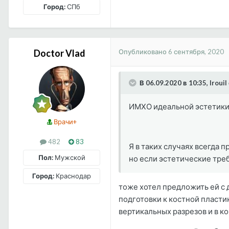
Город:
СПб
Опубликовано
6 сентября, 2020
Doctor Vlad
В 06.09.2020 в 10:35, Irouil
ИМХО идеальной эстетики 
Врачи+
482
83
Я в таких случаях всегда
Пол:
Мужской
но если эстетические треб
Город:
Краснодар
тоже хотел предложить ей с д
подготовки к костной пластик
вертикальных разрезов и в к