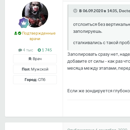
В 06.09.2020 в 14:35, Doct
отслоиться без вертикальн
заполируешь.
Подтвержденные
врачи
сталкивались с такой про
4 тыс
1 745
Заполировать сразу нет, наде
Я:
Врач
добавите от силы - как раз ч
месяца между этапами, перед
Пол:
Мужской
Город:
СПб
Если же зондируется глубоко 