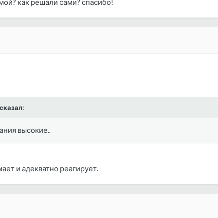
мой? как решали сами? спасибо!
 сказал:
ания высокие..
мает и адекватно реагирует.