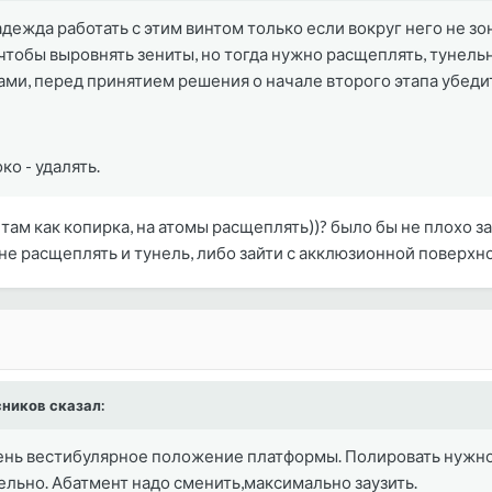
адежда работать с этим винтом только если вокруг него не зо
 чтобы выровнять зениты, но тогда нужно расщеплять, тунельн
ми, перед принятием решения о начале второго этапа убедит
ко - удалять.
о там как копирка, на атомы расщеплять))? было бы не плохо
не расщеплять и тунель, либо зайти с акклюзионной поверхно
есников сказал:
нь вестибулярное положение платформы. Полировать нужно 
льно. Абатмент надо сменить,максимально заузить.