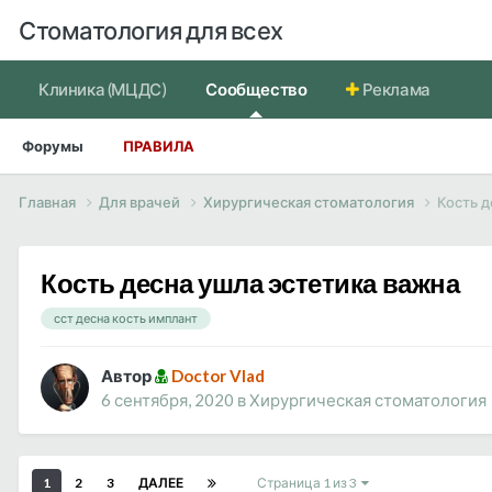
Стоматология для всех
Клиника (МЦДС)
Сообщество
Реклама
Форумы
ПРАВИЛА
Главная
Для врачей
Хирургическая стоматология
Кость д
Кость десна ушла эстетика важна
сст десна кость имплант
Автор
Doctor Vlad
6 сентября, 2020
в
Хирургическая стоматология
1
2
3
ДАЛЕЕ
Страница 1 из 3