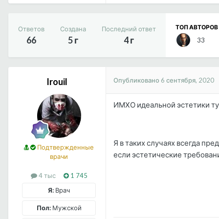
ТОП АВТОРОВ
Ответов
Создана
Последний ответ
66
5 г
4 г
33
Опубликовано
6 сентября, 2020
Irouil
ИМХО идеальной эстетики ту
Я в таких случаях всегда пр
Подтвержденные
если эстетические требовани
врачи
4 тыс
1 745
Я:
Врач
Пол:
Мужской