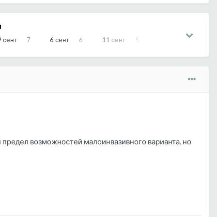
И
9 сент
7
6 сент
6
11 сент
5
л предел возможностей малоинвазивного варианта, но