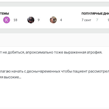
 ТЕМЫ
ПОПУЛЯРНЫЕ ДН
18
9
4
7 сент
7
т не добиться, апроксимально тоже выраженная атрофия.
едлагаю начать с десны+временных чтобы пациент рассмотре
я высокие...