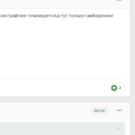
и графтинг планируется,а тут только гамборенинг
2
Автор