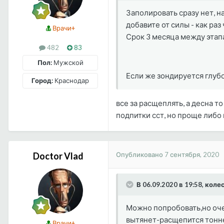
Заполировать сразу нет, н
добавите от силы - как раз
Врачи+
Срок 3 месяца между этапа
482
83
Пол:
Мужской
Если же зондируется глубо
Город:
Краснодар
все за расщеплять, а десна т
подпитки сст, но проще либо 
Опубликовано
7 сентября, 2020
Doctor Vlad
В 06.09.2020 в 19:58, кол
Можно попробовать,но оче
вытянет-расщепится тонне
Врачи+