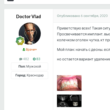
Опубликовано
6 сентября, 2020
Doctor Vlad
Приветствую всех! Такая ситу
Просвечивается имплант. выс
колечком оголен чутка. кт п
Мой план: начать с десны. е
Врачи+
но остается вариант удалени
482
83
Пол:
Мужской
Город:
Краснодар