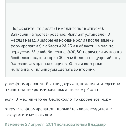
Подскажите что делать ( имплантолог в отпуске).
Записали на протезирование. Имплант установлен 3
месяца назад. Жалобы на ноющие боли ( после замены
формирователя) в области 23,25 и в области импланта,
перкуссия 23 слабоболезнна, ЭОД 80; перкуссия импланта
безболезннна, при торке 30 н/см болевых ощущений нет,
болезнность при пальпации в области верхушки
импланта. КТ планируем сделать во вторник.
у вас формирователь был не докручен, поменяли и сдавили
ткани они некротизировались и поэтому болит
если 3 мес ничего не беспокоило то скорее все норм
открутите формирователь промойте хлоргексидином и
закрутите с метрагилом
Изменено
27 апреля, 2014
пользователем Владмир