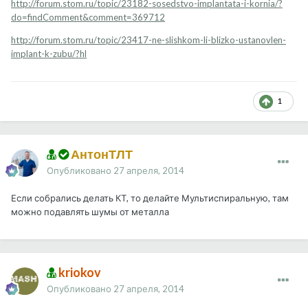
http://forum.stom.ru/topic/23182-sosedstvo-implantata-i-kornia/?
do=findComment&comment=369712
http://forum.stom.ru/topic/23417-ne-slishkom-li-blizko-ustanovlen-
implant-k-zubu/?hl
1
АнтонТЛТ
Опубликовано
27 апреля, 2014
Если собрались делать КТ, то делайте Мультиспиральную, там
можно подавлять шумы от металла
kriokov
Опубликовано
27 апреля, 2014