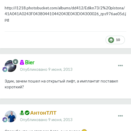
http://i1218.photobucket.com/albums/dd412/Edikn73/2%20pistona/
41A041A0243F043804410442043E043D04300026_zps976ae05d.j
pg
10
Bier
Опубликовано
9 июня, 2013
Эдик, зачем пошел на открытый лифт, а имплантат поставил
короткий?
АнтонТЛТ
Опубликовано
9 июня, 2013