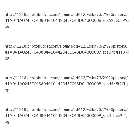
http://i1218.photobucket.com/albums/dd412/Edikn73/2%20pistona/
41A041A0243F043804410442043E043D04300006_zps622e0899.j
pg
http://i1218.photobucket.com/albums/dd412/Edikn73/2%20pistona/
41A041A0243F043804410442043E043D04300007_zps07b41a37.j
pg
http://i1218.photobucket.com/albums/dd412/Edikn73/2%20pistona/
41A041A0243F043804410442043E043D04300008_zpsd565f90b.j
pg
http://i1218.photobucket.com/albums/dd412/Edikn73/2%20pistona/
41A041A0243F043804410442043E043D04300009_zps81bee9df.j
pg