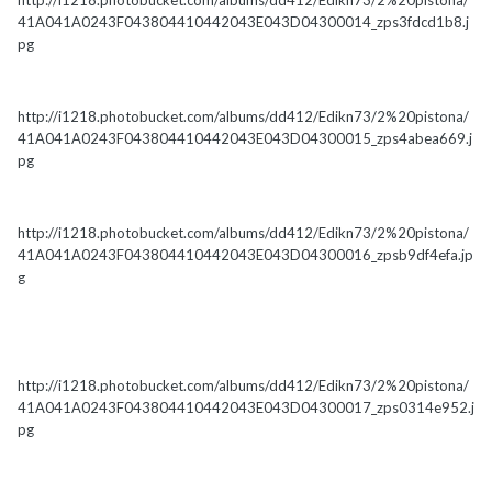
http://i1218.photobucket.com/albums/dd412/Edikn73/2%20pistona/
41A041A0243F043804410442043E043D04300014_zps3fdcd1b8.j
pg
http://i1218.photobucket.com/albums/dd412/Edikn73/2%20pistona/
41A041A0243F043804410442043E043D04300015_zps4abea669.j
pg
http://i1218.photobucket.com/albums/dd412/Edikn73/2%20pistona/
41A041A0243F043804410442043E043D04300016_zpsb9df4efa.jp
g
http://i1218.photobucket.com/albums/dd412/Edikn73/2%20pistona/
41A041A0243F043804410442043E043D04300017_zps0314e952.j
pg