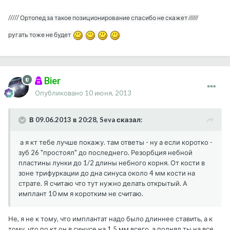
/////
Ортопед за такое позиционирование спасибо не скажет //////
ругать тоже не будет
Bier
Опубликовано
10 июня, 2013
В 09.06.2013 в 20:28, Seva сказал:
а я кт тебе лучше покажу. там ответы - ну а если коротко -
зуб 26 "простоял" до последнего. Резорбция небной
пластины лунки до 1/2 длины небного корня. От кости в
зоне трифуркации до дна синуса около 4 мм кости на
страте. Я считаю что тут нужно делать открытый. А
имплант 10 мм я коротким не считаю.
Не, я не к тому, что имплантат надо было длиннее ставить, а к
тому, что по кт он в синусе на 1,5 мм всего, а поднял ты на все