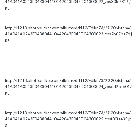
41A041A0243F043804410442043E043D04300022_zps30fc7816.j
pg
http://i1218.photobucket.com/albums/dd412/Edikn73/2%20pistona/
41A041A0243F043804410442043E043D04300023_zps2b07ba7d.j
pg
http://i1218.photobucket.com/albums/dd412/Edikn73/2%20pistona/
41A041A0243F043804410442043E043D04300024_zpsdd2cdb01.j
pg
http://i1218.photobucket.com/albums/dd412/Edikn73/2%20pistona/
41A041A0243F043804410442043E043D04300025_zpsf00fae35.jp
g