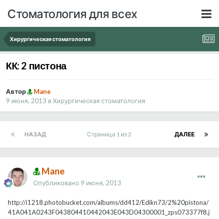
Стоматология для всех
Хирургическая стоматология
КК: 2 пистона
Автор
Mane
9 июня, 2013
в
Хирургическая стоматология
НАЗАД
Страница 1 из 2
ДАЛЕЕ
Mane
Опубликовано
9 июня, 2013
http://i1218.photobucket.com/albums/dd412/Edikn73/2%20pistona/
41A041A0243F043804410442043E043D04300001_zps073377f8.j