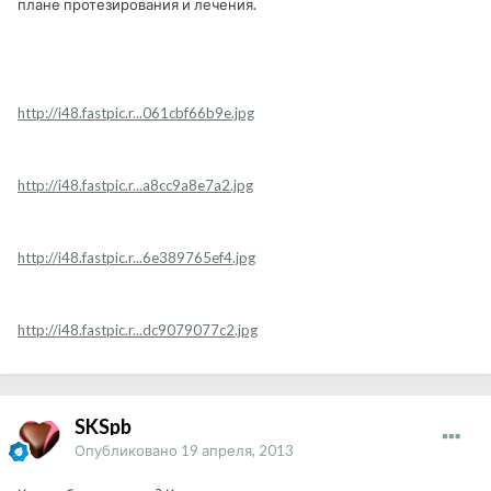
плане протезирования и лечения.
http://i48.fastpic.r...061cbf66b9e.jpg
http://i48.fastpic.r...a8cc9a8e7a2.jpg
http://i48.fastpic.r...6e389765ef4.jpg
http://i48.fastpic.r...dc9079077c2.jpg
SKSpb
Опубликовано
19 апреля, 2013