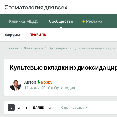
Стоматология для всех
Клиника (МЦДС)
Сообщество
Реклама
Форумы
ПРАВИЛА
Главная
Для врачей
Ортопедия
Культевые вкладки из дио
Культевые вкладки из диоксида ци
Автор
Bobby
11 июня, 2010
в
Ортопедия
1
2
3
ДАЛЕЕ
Страница 1 из 3