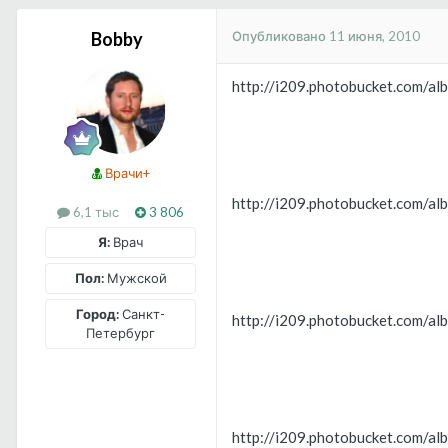
Опубликовано
11 июня, 2010
Bobby
http://i209.photobucket.com/a
Врачи+
http://i209.photobucket.com/a
6,1 тыс
3 806
Я:
Врач
Пол:
Мужской
Город:
Санкт-
http://i209.photobucket.com/a
Петербург
http://i209.photobucket.com/a