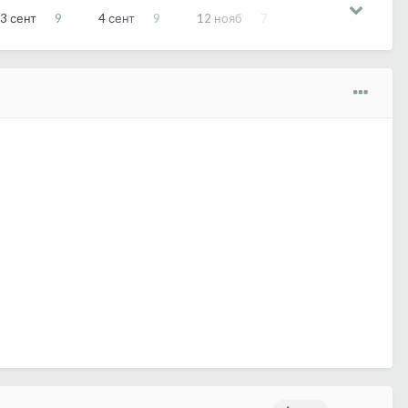
3 сент
9
4 сент
9
12 нояб
7