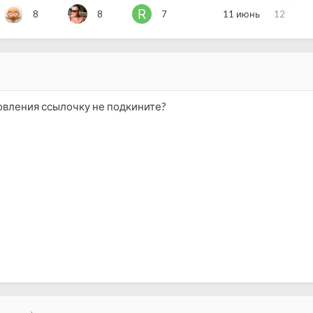
8
8
7
11 июнь
12
овления ссылочку не подкините?