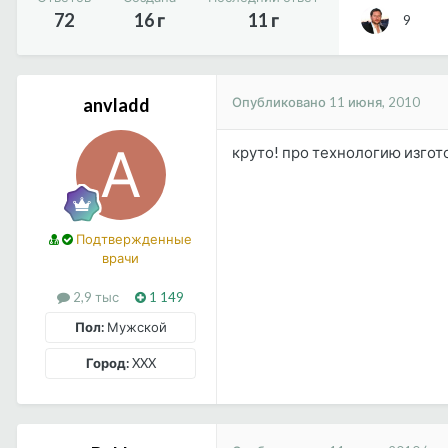
72
16 г
11 г
9
Опубликовано
11 июня, 2010
anvladd
круто! про технологию изгот
Подтвержденные
врачи
2,9 тыс
1 149
Пол:
Мужской
Город:
XXX