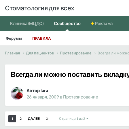
Стоматология для всех
Клиника (МЦДС)
Сообщество
Реклама
Форумы
ПРАВИЛА
Главная
Для пациентов
Протезирование
Всегда ли можно
Всегда ли можно поставить вкладк
Автор lara
26 января, 2009
в
Протезирование
1
2
ДАЛЕЕ
Страница 1 из 2