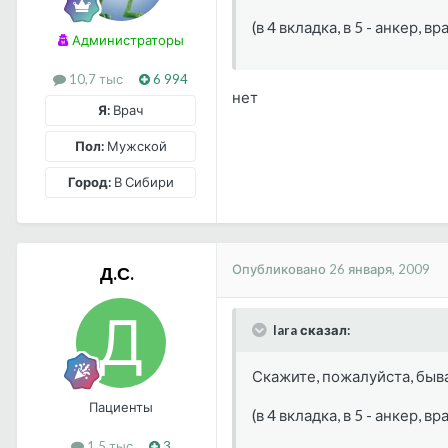
(в 4 вкладка, в 5 - анкер, вр
Администраторы
10,7 тыс
6 994
нет
Я:
Врач
Пол:
Мужской
Город:
В Сибири
Опубликовано
26 января, 2009
Д.С.
lara сказал:
Скажите, пожалуйста, быва
Пациенты
(в 4 вкладка, в 5 - анкер, вр
1,5 тыс
3