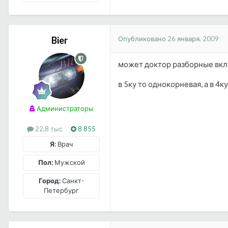
Опубликовано
26 января, 2009
Bier
может доктор разборные вкл
в 5ку то однокорневая, а в 4
Администраторы
22,8 тыс
8 855
Я:
Врач
Пол:
Мужской
Город:
Санкт-
Петербург