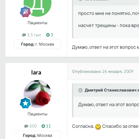
просто мне не понятно, поч
Пациенты
насчет трещины - пока вро
1,5 тыс
3
Город:
г. Москва
Думаю, ответ на этот вопрос
Опубликовано
26 января, 2009
lara
Дмитрий Станиславович с
Думаю, ответ на этот вопр
Пациенты
Согласна.
Спасибо за отве
350
11
Город:
Москва