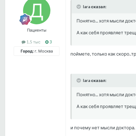
lara сказал:
Понятно... хотя мысли докто
Пациенты
А как себя проявляет трещ
1,5 тыс
3
Город:
г. Москва
поймете, только как скоро..тр
lara сказал:
Понятно... хотя мысли докто
А как себя проявляет трещ
и почему нет мысли доктора. 