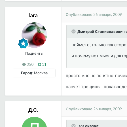
Опубликовано
26 января, 2009
lara
Дмитрий Станиславович с
поймете, только как скоро.
Пациенты
и почему нет мысли доктор
350
11
Город:
Москва
просто мне не понятно, почему
насчет трещины - пока вроде
Опубликовано
26 января, 2009
Д.С.
lara сказал: