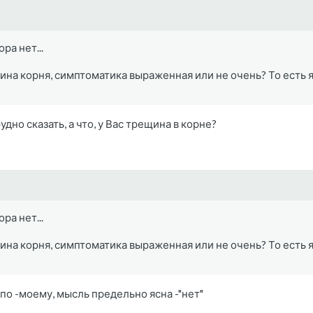
ра нет...
ина корня, симптоматика выраженная или не очень? То есть я 
удно сказать, а что, у Вас трещина в корне?
ра нет...
ина корня, симптоматика выраженная или не очень? То есть я 
по -моему, мысль предельно ясна -"нет"