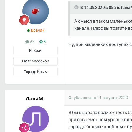
В 11.08.2020 в 05:36, Лана
А смысл в таком маленьком
канале. Плюс вы тратите вр
Врачи+
63
5
Ну, при маленьких доступах с
Я:
Врач
Пол:
Мужской
Город:
Крым
Опубликовано
11 августа, 2020
ЛанаМ
Я бы выбрала возможность бо
при современном уровне пло
гораздо больше проблем в б