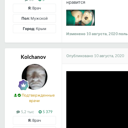
нравится
Я:
Врач
Пол:
Мужской
Город:
Крым
Изменено
10 августа, 2020
поль
Опубликовано
10 августа, 2020
Kolchanov
Подтвержденные
врачи
5,2 тыс
5 379
Я:
Врач