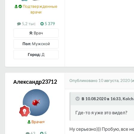
Подтвержденные
врачи
5,2 тыс
5 379
Я:
Врач
Пол:
Мужской
Город:
Д
Опубликовано
10 августа, 2020
(
Александр23712
В 10.08.2020 в 16:33, Kolc
Где-то я уже это видел?
Врачи+
Ну серьезно))) Пробую, все н
63
5