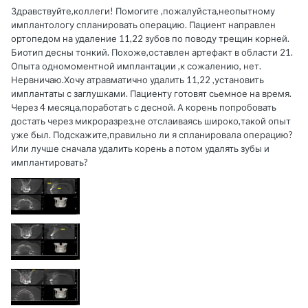
Здравствуйте,коллеги! Помогите ,пожалуйста,неопытному
имплантологу спланировать операцию. Пациент направлен
ортопедом на удаление 11,22 зубов по поводу трещин корней.
Биотип десны тонкий. Похоже,оставлен артефакт в области 21.
Опыта одномоментной имплантации ,к сожалению, нет.
Нервничаю.Хочу атравматично удалить 11,22 ,установить
имплантаты с заглушками. Пациенту готовят сьемное на время.
Через 4 месяца,поработать с десной. А корень попробовать
достать через микроразрез,не отслаиваясь широко,такой опыт
уже был. Подскажите,правильно ли я спланировала операцию?
Или лучше сначала удалить корень а потом удалять зубы и
имплантировать?