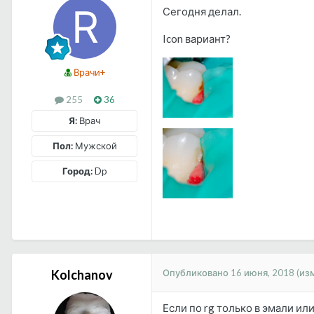
Сегодня делал.
Icon вариант?
Врачи+
255
36
Я:
Врач
Пол:
Мужской
Город:
Dp
Опубликовано
16 июня, 2018
(из
Kolchanov
Если по rg только в эмали и