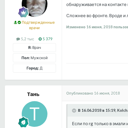
обнаруживается на контакте п
Сложнее во фронте. Вроде и 
Подтвержденные
Изменено
16 июня, 2018
пользов
врачи
5,2 тыс
5 379
Я:
Врач
Пол:
Мужской
Город:
Д
Опубликовано
16 июня, 2018
Тань
В 16.06.2018 в 15:19, Kolc
Если по rg только в эмали