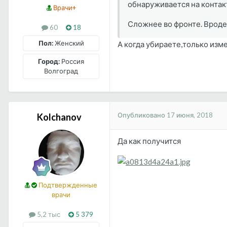
обнаруживается на контакт
Врачи+
Сложнее во фронте. Вроде 
60
18
Пол:
Женский
А когда убираете,только изм
Город:
Россия
Волгоград
Опубликовано
17 июня, 2018
Kolchanov
Да как получится
Подтвержденные
врачи
5,2 тыс
5 379