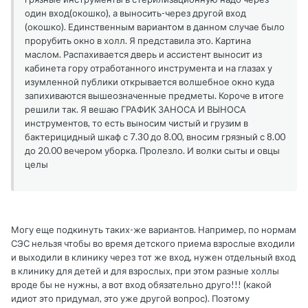
один вход(окошко), а выносить-через другой вход
(окошко). Единственным вариантом в данном случае было
прорубить окно в холл. Я представила это. Картина
маслом. Распахивается дверь и ассистент выносит из
кабинета гору отработанного инструмента и на глазах у
изумленной публики открывается волшебное окно куда
запихиваются вышеозначенные предметы. Короче в итоге
решили так. Я вешаю ГРАФИК ЗАНОСА И ВЫНОСА
инструментов, то есть выносим чистый и грузим в
бактерицидный шкаф с 7.30 до 8.00, вносим грязный с 8.00
до 20.00 вечером уборка. Пролезло. И волки сыты и овцы
целы
Могу еще подкинуть таких-же вариантов. Например, по нормам
СЭС нельзя чтобы во время детского приема взрослые входили
и выходили в клинику через тот же вход, нужен отдельный вход
в клинику для детей и для взрослых, при этом разные холлы
вроде бы не нужны, а вот вход обязательно друго!!! (какой
идиот это придумал, это уже другой вопрос). Поэтому