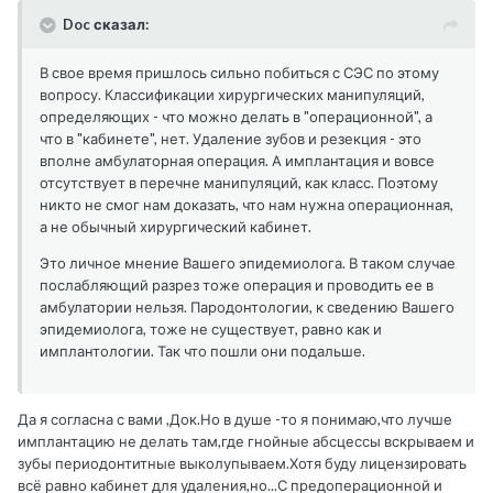
Doc сказал:
В свое время пришлось сильно побиться с СЭС по этому
вопросу. Классификации хирургических манипуляций,
определяющих - что можно делать в "операционной", а
что в "кабинете", нет. Удаление зубов и резекция - это
вполне амбулаторная операция. А имплантация и вовсе
отсутствует в перечне манипуляций, как класс. Поэтому
никто не смог нам доказать, что нам нужна операционная,
а не обычный хирургический кабинет.
Это личное мнение Вашего эпидемиолога. В таком случае
послабляющий разрез тоже операция и проводить ее в
амбулатории нельзя. Пародонтологии, к сведению Вашего
эпидемиолога, тоже не существует, равно как и
имплантологии. Так что пошли они подальше.
Да я согласна с вами ,Док.Но в душе -то я понимаю,что лучше
имплантацию не делать там,где гнойные абсцессы вскрываем и
зубы периодонтитные выколупываем.Хотя буду лицензировать
всё равно кабинет для удаления,но...С предоперационной и