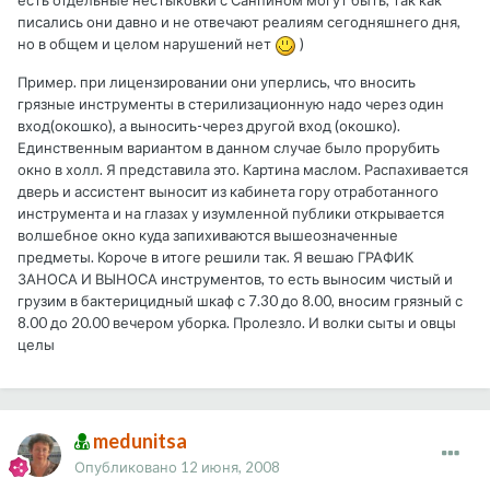
есть отдельные нестыковки с Санпином могут быть, так как
писались они давно и не отвечают реалиям сегодняшнего дня,
но в общем и целом нарушений нет
)
Пример. при лицензировании они уперлись, что вносить
грязные инструменты в стерилизационную надо через один
вход(окошко), а выносить-через другой вход (окошко).
Единственным вариантом в данном случае было прорубить
окно в холл. Я представила это. Картина маслом. Распахивается
дверь и ассистент выносит из кабинета гору отработанного
инструмента и на глазах у изумленной публики открывается
волшебное окно куда запихиваются вышеозначенные
предметы. Короче в итоге решили так. Я вешаю ГРАФИК
ЗАНОСА И ВЫНОСА инструментов, то есть выносим чистый и
грузим в бактерицидный шкаф с 7.30 до 8.00, вносим грязный с
8.00 до 20.00 вечером уборка. Пролезло. И волки сыты и овцы
целы
medunitsa
Опубликовано
12 июня, 2008