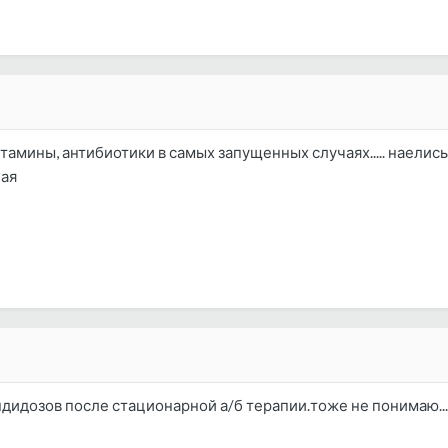
мины, антибиотики в самых запущенных случаях..... наелис
чая
андидозов после стационарной а/б терапии.тоже не понимаю...