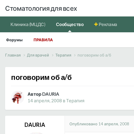
Стоматология для всех
Клиника (МЦДС)
Сообщество
Реклама
Форумы
ПРАВИЛА
Главная
Для врачей
Терапия
поговорим об а/б
поговорим об а/б
Автор DAURIA
14 апреля, 2008
в
Терапия
Опубликовано
14 апреля, 2008
DAURIA