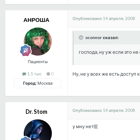
Опубликовано
14 апреля, 2008
АНРОША
oconnor сказал:
господа, ну уж если это н
Пациенты
Ну, не у всех же есть доступ 
1,5 тыс
0
Город:
Москва
Опубликовано
14 апреля, 2008
Dr. Stom
у мну нет(((