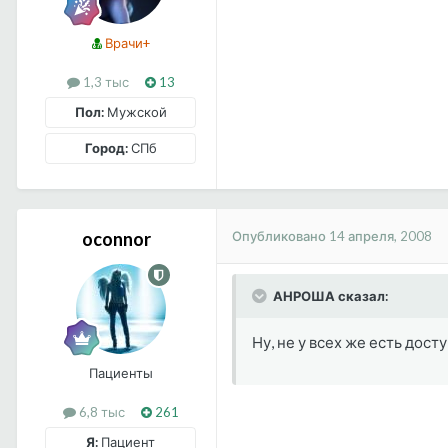
Врачи+
1,3 тыс
13
Пол:
Мужской
Город:
СПб
Опубликовано
14 апреля, 2008
oconnor
АНРОША сказал:
Ну, не у всех же есть дост
Пациенты
6,8 тыс
261
Я:
Пациент