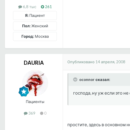
6,8 тыс
261
Я:
Пациент
Пол:
Женский
Город:
Москва
Опубликовано
14 апреля, 2008
DAURIA
oconnor сказал:
господа, ну уж если это н
Пациенты
369
0
простите, здесь в основном 