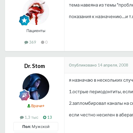
тема навеяна из темы "пробл
показания к назначению....и т
Пациенты
369
0
Опубликовано
14 апреля, 2008
Dr. Stom
я назначаю в нескольких слу
1.острые периодонтиты, есл
2.запломбировал каналы на сн
Врачи+
если честно несилен в абера
1,3 тыс
13
Пол:
Мужской