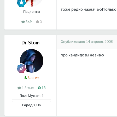
тоже редко назначаю!только 
Пациенты
369
0
Опубликовано
14 апреля, 2008
Dr. Stom
про кандидозы незнаю
Врачи+
1,3 тыс
13
Пол:
Мужской
Город:
СПб