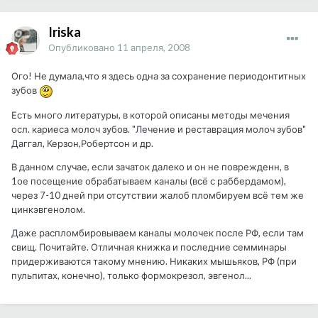
Iriska
Опубликовано
11 апреля, 2008
Ого! Не думала,что я здесь одна за сохранение периодонтитных
зубов
Есть много литературы, в которой описаны методы мечения
осл. кариеса молоч зубов. "Лечение и реставрация молоч зубов"
Даггал, Керзон,Робертсон и др.
В данном случае, если зачаток далеко и он не поврежденн, в
1ое посещение обрабатываем каналы (всё с раббердамом),
через 7-10 дней при отсутствии жалоб пломбируем всё тем же
цинкэвгенолом.
Даже распломбировываем каналы молочек после РФ, если там
свищ. Почитайте. Отличная книжка и последние семминары
придерживаются такому мнению. Никаких мышьяков, РФ (при
пульпитах, конечно), только формокрезол, эвгенол...