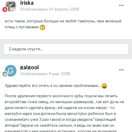
Iriska
Опубликовано
19 апреля, 2008
есть такие, которые больше не любят тампоны, чем зеленый
плащ с пуговками
2 недели спустя...
galgool
Опубликовано
4 мая, 2008
Здравствуйте это опять я со своими проблемами...
После удаления первого молочного зуба, пошли мы лечить
второй(там тоже свищ, но меньших размеров)...так вот дочь не
дала ничего сделать врачу...ей надели на носик какую - то
маску(по идее она должна была заснуть)но ребенок был в
сознании(это уже 3 раз такое) и когда увидела "свирлящий
аппарат"(врачи не смейтесь сильно, я ведь не знаю как он
называется) у нее началась истерика...короче не вылечили