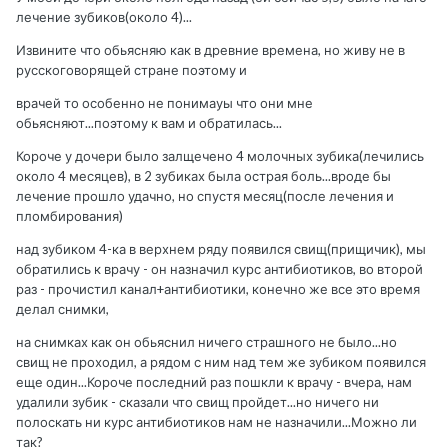
лечение зубиков(около 4)...
Извините что обьясняю как в древние времена, но живу не в
русскоговорящей стране поэтому и
врачей то особенно не понимауы что они мне
обьясняют...поэтому к вам и обратилась...
Короче у дочери было залщечено 4 молочных зубика(лечились
около 4 месяцев), в 2 зубиках была острая боль...вроде бы
лечение прошло удачно, но спустя месяц(после лечения и
пломбирования)
над зубиком 4-ка в верхнем ряду появился свищ(прищичик), мы
обратились к врачу - он назначил курс антибиотиков, во второй
раз - прочистил канал+антибиотики, конечно же все это время
делал снимки,
на снимках как он обьяснил ничего страшного не было...но
свищ не проходил, а рядом с ним над тем же зубиком появился
еще один...Короче последний раз пошкли к врачу - вчера, нам
удалили зубик - сказали что свищ пройдет...но ничего ни
полоскать ни курс антибиотиков нам не назначили...Можно ли
так?