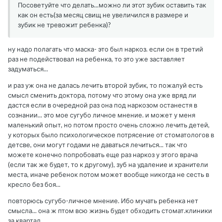
Посоветуйте что делать...можно ли этот зубик оставить так
как он есть(за месяц свищ не увеличился в размере и
зубик не тревожит ребенка)?
ну надо полагать что маска- это был наркоз. если он в третий
раз не подействовал на ребенка, то это уже заставляет
задуматься...
и раз уж она не далась лечить второй зубик, то пожалуй есть
смысл сменить доктора, потому что этому она уже вряд ли
дастся если в очередной раз она под наркозом останестя в
сознании... это мое сугубо личное мнение. и может у меня
маленький опыт, но потом просто очень сложно лечить детей,
у которых было психологическое потрясение от стоматологов в
детсве, они могут годами не даваться лечиться... так что
можете конечно попробовать еще раз наркоз у этого врача
(если так же будет, то к другому), зуб на удаление и хранители
места, иначе ребенок потом может вообще никогда не сесть в
кресло без боя...
повторюсь сугубо-личное мнение. Ибо мучать ребенка нет
смысла... она ж птом всю жизнь будет обходить стомат.клиники
за квартал...