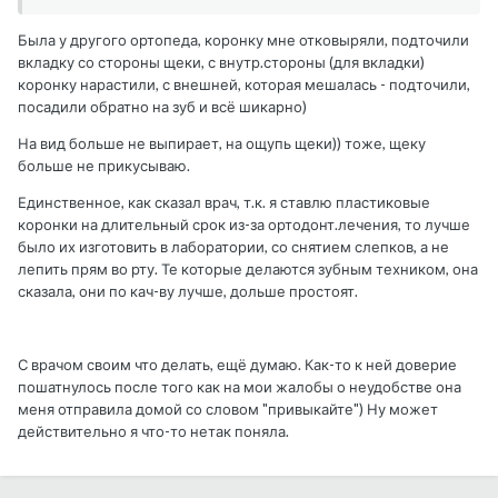
Была у другого ортопеда, коронку мне отковыряли, подточили
вкладку со стороны щеки, с внутр.стороны (для вкладки)
коронку нарастили, с внешней, которая мешалась - подточили,
посадили обратно на зуб и всё шикарно)
На вид больше не выпирает, на ощупь щеки)) тоже, щеку
больше не прикусываю.
Единственное, как сказал врач, т.к. я ставлю пластиковые
коронки на длительный срок из-за ортодонт.лечения, то лучше
было их изготовить в лаборатории, со снятием слепков, а не
лепить прям во рту. Те которые делаются зубным техником, она
сказала, они по кач-ву лучше, дольше простоят.
С врачом своим что делать, ещё думаю. Как-то к ней доверие
пошатнулось после того как на мои жалобы о неудобстве она
меня отправила домой со словом "привыкайте") Ну может
действительно я что-то нетак поняла.