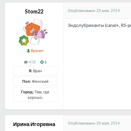
Опубликовано
28 мая, 2014
Stom22
Эндолубриканты (canal+, RS-p
Врачи+
458
6
Я:
Врач
Пол:
Женский
Город:
Там, где
хорошо.
Опубликовано
28 мая, 2014
Ирина Игоревна