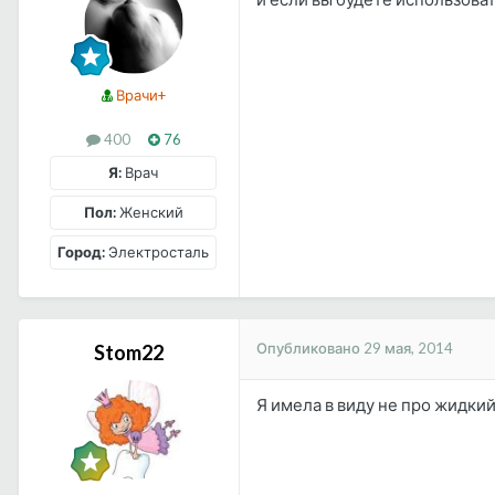
Врачи+
400
76
Я:
Врач
Пол:
Женский
Город:
Электросталь
Опубликовано
29 мая, 2014
Stom22
Я имела в виду не про жидкий,