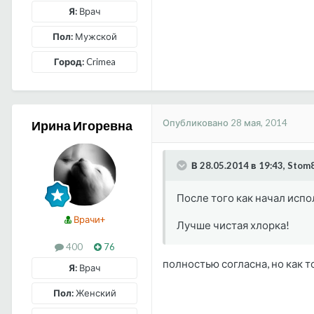
Я:
Врач
Пол:
Мужской
Город:
Crimea
Опубликовано
28 мая, 2014
Ирина Игоревна
В 28.05.2014 в 19:43, Stom
После того как начал испо
Врачи+
Лучше чистая хлорка!
400
76
полностью согласна, но как т
Я:
Врач
Пол:
Женский