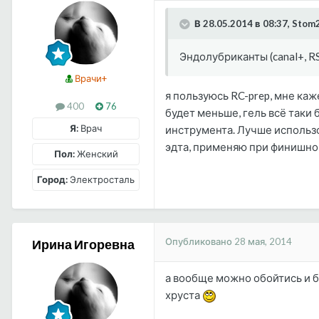
В 28.05.2014 в 08:37, Stom
Эндолубриканты (canal+, R
Врачи+
я пользуюсь RC-prep, мне каж
400
76
будет меньше, гель всё таки 
Я:
Врач
инструмента. Лучше использо
эдта, применяю при финишно
Пол:
Женский
Город:
Электросталь
Опубликовано
28 мая, 2014
Ирина Игоревна
а вообще можно обойтись и бе
хруста