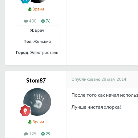
Врачи+
400
76
Я:
Врач
Пол:
Женский
Город:
Электросталь
Опубликовано
28 мая, 2014
Stom87
После того как начал использ
Лучше чистая хлорка!
Врачи+
125
29