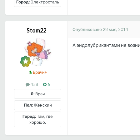
Город:
Электросталь
Опубликовано
28 мая, 2014
Stom22
А эндолубрикантами не возни
Врачи+
458
6
Я:
Врач
Пол:
Женский
Город:
Там, где
хорошо.