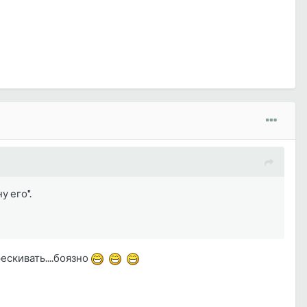
у его".
ескивать....боязно