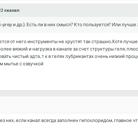
22 сказал:
S-prep и др.). Есть ли в них смысл? Кто пользуется? Или луч
ется от него инструменты не хрустят так страшно.Хотя лучше
более вязкий и нагрузка в канале за счет структуры геля, пл
вать чистый эдта, т к в гелях лубрикантах очень низкий пр
м мытье с озвучкой
з них, если канал всегда заполнен гипохлоридом, главное что