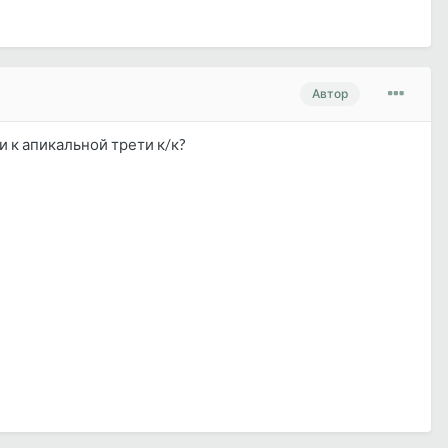
Автор
 к апикальной трети к/к?