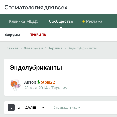
Стоматология для всех
Клиника (МЦДС)
Сообщество
Реклама
Форумы
ПРАВИЛА
Главная
Для врачей
Терапия
Эндолубриканты
Эндолубриканты
Автор
Stom22
28 мая, 2014
в
Терапия
1
2
ДАЛЕЕ
Страница 1 из 2