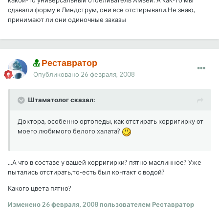
какой-то универсальный отбеливатель Амвей. А как-то мы
сдавали форму в Линдструм, они все отстирывали.Не знаю,
принимают ли они одиночные заказы
Реставратор
Опубликовано
26 февраля, 2008
Штаматолог сказал:
Доктора, особенно ортопеды, как отстирать корригирку от
моего любимого белого халата?
...А что в составе у вашей корригирки? пятно маслинное? Уже
пытались отстирать,то-есть был контакт с водой?
Какого цвета пятно?
Изменено
26 февраля, 2008
пользователем Реставратор