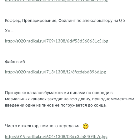
Коффер, Препарирование, Файлинг по апекслокатору на 0,5
Хм...
http://s020.radikal.ru/i709/1308/6d/f53d568631c5.jpg
Файл в мб
http://s020.radikal.ru/i713/1308/f2/6fccdebd896d.jpg
При сушке каналов бумажными пинами по очереди в
мезиальных каналах заходят на всю длину, при одномоментном
введении один из пинов не погружается до конца.
Чисто инжектор, немного передавил
http://s019.radikal.ru/i604/1308/03/cc3ab8404b7c.jpg