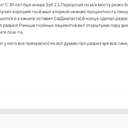
т С 30 лет был вчера Зуб 2,1.Перкуссия по м/к мосту резко 
олучил хороший гной,мыл хлоркой незнаю процентность пишу
шолся и в канале оставил Са(Диапаста).В конце сделал разрез
ал разрез! Раньше гнойных пациентов вел открытыми пару дн
ите пож-та.
т у него все прекрасно) но вот думаю про разрез зря все таки