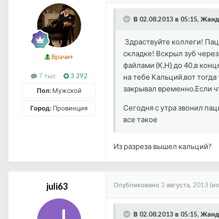
В 02.08.2013 в 05:15, Жа
Здраствуйте коллеги! Паци
складке! Вскрыл зуб чере
Врачи+
файлами (К,Н) до 40,в кон
7 тыс
3 292
на тебе Кальций,вот тогда
закрывал временно.Если чт
Пол:
Мужской
Сегодня с утра звонил паци
Город:
Провинция
все такое
Из разреза вышел кальций?
Опубликовано
3 августа, 2013
(и
juli63
В 02.08.2013 в 05:15, Жа