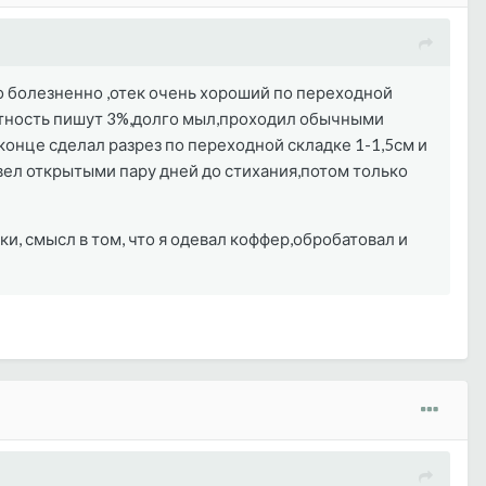
ко болезненно ,отек очень хороший по переходной
нтность пишут 3%,долго мыл,проходил обычными
 конце сделал разрез по переходной складке 1-1,5см и
 вел открытыми пару дней до стихания,потом только
аки, смысл в том, что я одевал коффер,обробатовал и