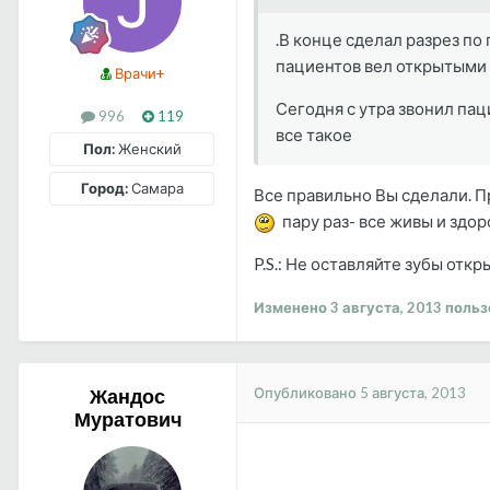
.В конце сделал разрез по
пациентов вел открытыми п
Врачи+
Сегодня с утра звонил паци
996
119
все такое
Пол:
Женский
Город:
Самара
Все правильно Вы сделали. П
пару раз- все живы и здо
P.S.: Не оставляйте зубы от
Изменено
3 августа, 2013
пользо
Опубликовано
5 августа, 2013
Жандос
Муратович