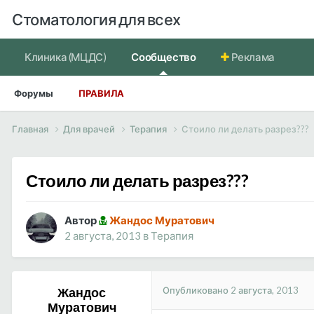
Стоматология для всех
Клиника (МЦДС)
Сообщество
Реклама
Форумы
ПРАВИЛА
Главная
Для врачей
Терапия
Стоило ли делать разрез???
Стоило ли делать разрез???
Автор
Жандос Муратович
2 августа, 2013
в
Терапия
Опубликовано
2 августа, 2013
Жандос
Муратович