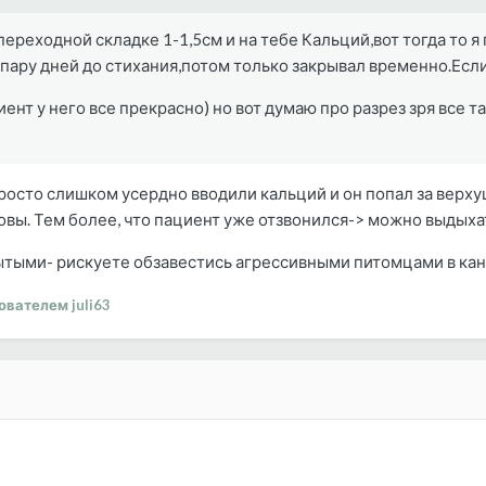
 переходной складке 1-1,5см и на тебе Кальций,вот тогда то 
ару дней до стихания,потом только закрывал временно.Если 
ент у него все прекрасно) но вот думаю про разрез зря все т
росто слишком усердно вводили кальций и он попал за верхуш
ровы. Тем более, что пациент уже отзвонился-> можно выдых
крытыми- рискуете обзавестись агрессивными питомцами в кан
вателем juli63