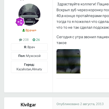
Здраствуйте коллеги! Пациен
Вскрыл зуб через коронку п
40,в конце протайперами про
тогда то я пожелел что сдел
что то не так сделал подскаж
Врачи+
Сегодня с утра звонил пациен
208
26
такое
Я:
Врач
Пол:
Мужской
Город:
Kazahstan,Almaty
Опубликовано
2 августа, 2013
Kivilgar