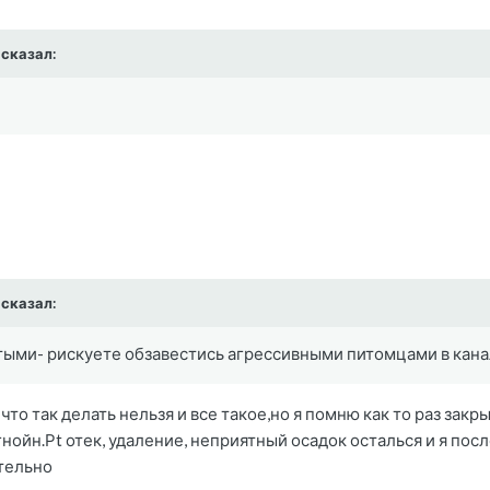
3 сказал:
3 сказал:
тыми- рискуете обзавестись агрессивными питомцами в кана
что так делать нельзя и все такое,но я помню как то раз зак
гнойн.Рt отек, удаление, неприятный осадок осталься и я пос
ательно