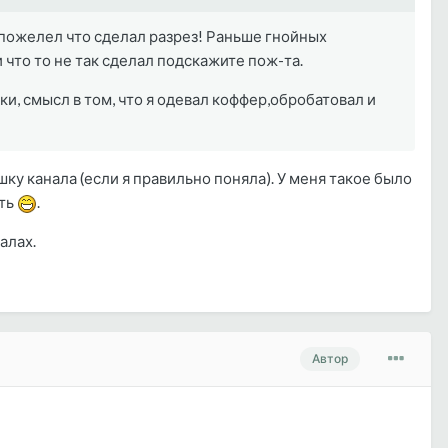
я пожелел что сделал разрез! Раньше гнойных
что то не так сделал подскажите пож-та.
аки, смысл в том, что я одевал коффер,обробатовал и
ку канала (если я правильно поняла). У меня такое было
ать
.
алах.
Автор