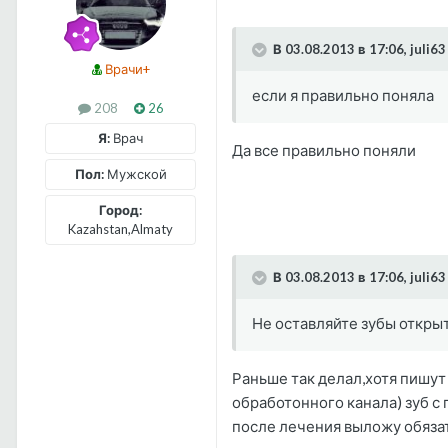
В 03.08.2013 в 17:06, juli6
Врачи+
если я правильно поняла
208
26
Я:
Врач
Да все правильно поняли
Пол:
Мужской
Город:
Kazahstan,Almaty
В 03.08.2013 в 17:06, juli6
Не оставляйте зубы откры
Раньше так делал,хотя пишут 
обработонного канала) зуб с 
после лечения выложу обяз