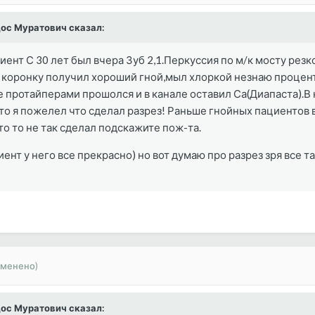
ндос Муратович сказал:
ент С 30 лет был вчера Зуб 2,1.Перкуссия по м/к мосту рез
з коронку получил хороший гной,мыл хлоркой незнаю проце
це протайперами прошолся и в канале оставил Са(Диапаста).В
 то я пожелел что сделал разрез! Раньше гнойных пациентов
о то не так сделал подскажите пож-та.
ент у него все прекрасно) но вот думаю про разрез зря все т
зменено)
ндос Муратович сказал: