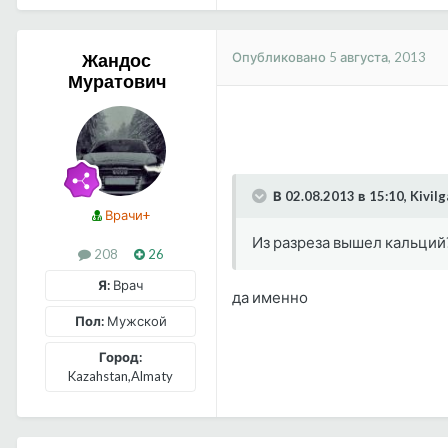
Опубликовано
5 августа, 2013
Жандос
Муратович
В 02.08.2013 в 15:10, Kivil
Врачи+
Из разреза вышел кальций
208
26
Я:
Врач
да именно
Пол:
Мужской
Город:
Kazahstan,Almaty