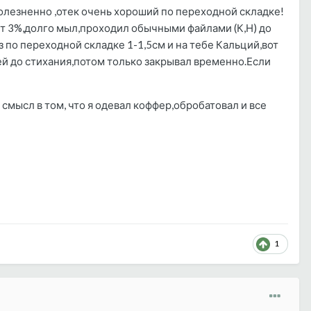
болезненно ,отек очень хороший по переходной складке!
т 3%,долго мыл,проходил обычными файлами (К,Н) до
 по переходной складке 1-1,5см и на тебе Кальций,вот
ей до стихания,потом только закрывал временно.Если
, смысл в том, что я одевал коффер,обробатовал и все
1