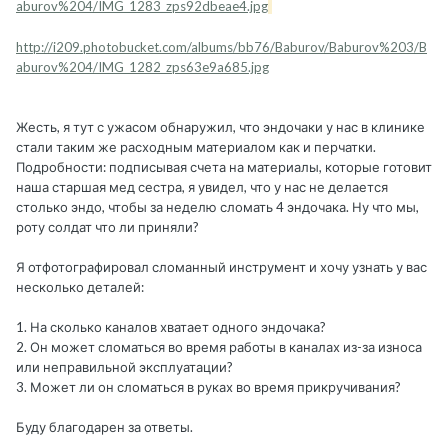
aburov%204/IMG_1283_zps92dbeae4.jpg
http://i209.photobucket.com/albums/bb76/Baburov/Baburov%203/B
aburov%204/IMG_1282_zps63e9a685.jpg
Жесть, я тут с ужасом обнаружил, что эндочаки у нас в клинике
стали таким же расходным материалом как и перчатки.
Подробности: подписывая счета на материалы, которые готовит
наша старшая мед сестра, я увидел, что у нас не делается
столько эндо, чтобы за неделю сломать 4 эндочака. Ну что мы,
роту солдат что ли приняли?
Я отфотографировал сломанный инструмент и хочу узнать у вас
несколько деталей:
1. На сколько каналов хватает одного эндочака?
2. Он может сломаться во время работы в каналах из-за износа
или неправильной эксплуатации?
3. Может ли он сломаться в руках во время прикручивания?
Буду благодарен за ответы.