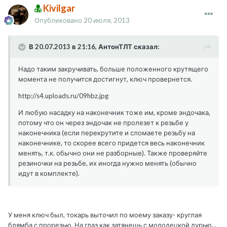
Kivilgar
Опубликовано
20 июля, 2013
В 20.07.2013 в 21:16, АнтонТЛТ сказал:
Надо таким закручивать, больше положенного крутящего
момента не получится достигнут, ключ провернется.
http://s4.uploads.ru/09hbz.jpg
И любую насадку на наконечник тоже им, кроме эндочака,
потому что он через эндочак не пролезет к резьбе у
наконечника (если перекрутите и сломаете резьбу на
наконечнике, то скорее всего придется весь наконечник
менять, т.к. обычно они не разборные). Также проверяйте
резиночки на резьбе, их иногда нужно менять (обычно
идут в комплекте).
У меня ключ был, токарь выточил по моему заказу- круглая
блямба с прорезью. На глаз как затянешь с молодецкой дурью...