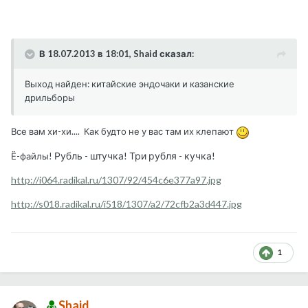
В 18.07.2013 в 18:01, Shaid сказал:
Выход найден: китайские эндочаки и казанские
дрильборы
Все вам хи-хи.... Как будто не у вас там их клепают
Рубль - штучка! Три рубля - кучка!
Ё-файлы!
http://i064.radikal.ru/1307/92/454c6e377a97.jpg
http://s018.radikal.ru/i518/1307/a2/72cfb2a3d447.jpg
1
Shaid