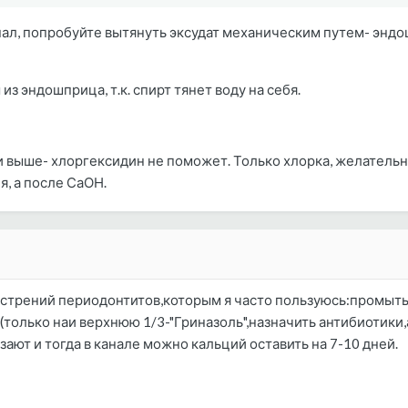
нал, попробуйте вытянуть эксудат механическим путем- энд
 эндошприца, т.к. спирт тянет воду на себя.
 выше- хлоргексидин не поможет. Только хлорка, желательно, н
я, а после СаОН.
стрений периодонтитов,которым я часто пользуюсь:промыть,
(только наи верхнюю 1/3-"Гриназоль",назначить антибиотик
ают и тогда в канале можно кальций оставить на 7-10 дней.