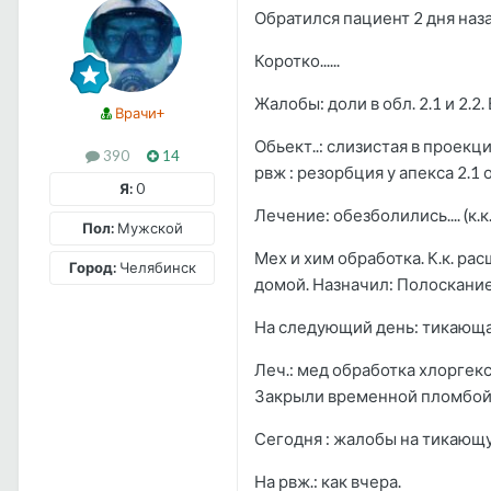
Обратился пациент 2 дня назад
Коротко......
Жалобы: доли в обл. 2.1 и 2.2
Врачи+
Обьект..: слизистая в проекц
390
14
рвж : резорбция у апекса 2.1
Я:
0
Лечение: обезболились.... (к
Пол:
Мужской
Мех и хим обработка. К.к. ра
Город:
Челябинск
домой. Назначил: Полоскание 
На следующий день: тикающа
Леч.: мед обработка хлоргекс
Закрыли временной пломбой
Сегодня : жалобы на тикающую
На рвж.: как вчера.