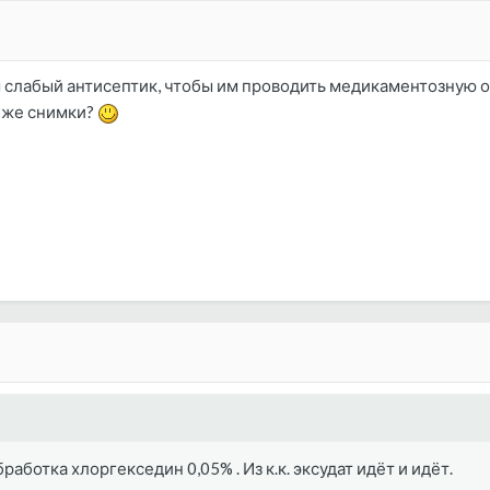
 слабый антисептик, чтобы им проводить медикаментозную о
е же снимки?
бработка хлоргекседин 0,05% . Из к.к. эксудат идёт и идёт.