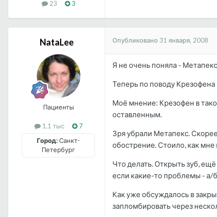
23
3
Опубликовано
31 января, 2008
NataLee
Я не очень поняла - Метапекс
Теперь по поводу Крезофена -
Моё мнение: Крезофен в тако
Пациенты
оставленным.
1,1 тыс
7
Зря убрали Метапекс. Скорее
Город:
Санкт-
обострение. Стоило, как мне 
Петербург
Что делать. Открыть зуб, ещё
если какие-то проблемы - а/б 
Как уже обсуждалось в закры
запломбировать через несколь