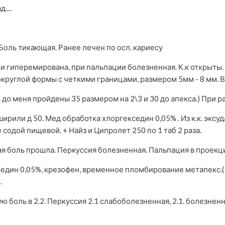
....
. Боль тикающая. Ранее лечен по осл. кариесу
ии гиперемирована, при пальпации болезненная. К.к открыты.
 округлой формы с четкими границами, размером 5мм - 8 мм. В 
.к. до меня пройдены 35 размером на 2\3 и 30 до апекса.) При
сширили д 50. Мед обработка хлоргекседин 0,05% . Из к.к. экс
содой пищевой. + Найз и Ципролет 250 по 1 таб 2 раза.
я боль прошла. Перкуссия болезненная. Пальпация в проекц
един 0,05%, крезофен, временное пломбирование метапекс.( в 
.
 боль в 2.2. Перкуссия 2.1 слабоболезненная, 2.1. болезненн