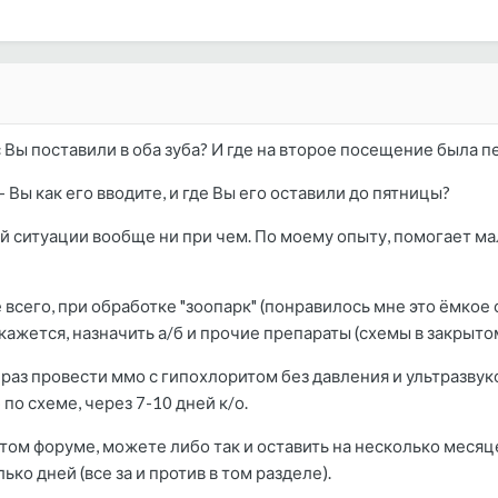
 Вы поставили в оба зуба? И где на второе посещение была п
 Вы как его вводите, и где Вы его оставили до пятницы?
й ситуации вообще ни при чем. По моему опыту, помогает мал
 всего, при обработке "зоопарк" (понравилось мне это ёмкое
кажется, назначить а/б и прочие препараты (схемы в закрыто
 раз провести ммо с гипохлоритом без давления и ультразвук
по схеме, через 7-10 дней к/о.
том форуме, можете либо так и оставить на несколько месяце
ко дней (все за и против в том разделе).