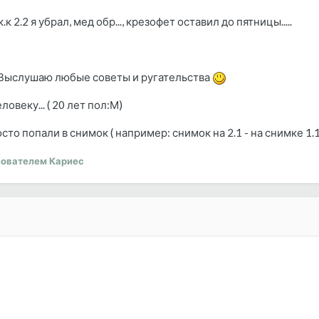
к 2.2 я убрал, мед обр..., крезофет оставил до пятницы.....
?? Выслушаю любые советы и ругательства
овеку... ( 20 лет пол:М)
о попали в снимок ( например: снимок на 2.1 - на снимке 1.1, 2.
ователем Кариес