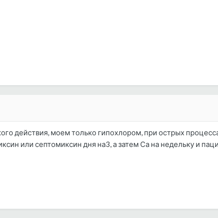
ого действия, моем только гипохлором, при острых процесс
син или септомиксин дня на3, а затем Са на недельку и па