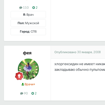
110
2
Я:
Врач
Пол:
Мужской
Город:
СПб
Опубликовано
30 января, 2008
фея
хлоргексидин не имеет никак
закладываю обычно пульпомик
Врачи+
90
2