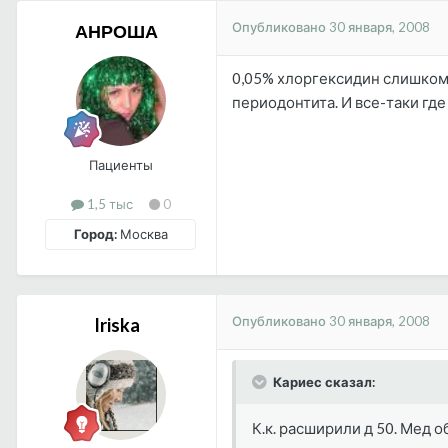
Опубликовано
30 января, 2008
АНРОША
0,05% хлоргексидин слишком
периодонтита. И все-таки гд
Пациенты
1,5 тыс
0
Город:
Москва
Опубликовано
30 января, 2008
Iriska
Кариес сказал:
К.к. расширили д 50. Мед о