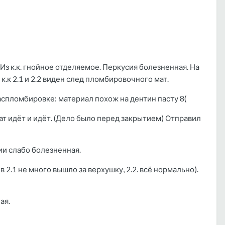
 Из к.к. гнойное отделяемое. Перкусия болезненная. На
к.к 2.1 и 2.2 виден след пломбировочного мат.
 распломбировке: материал похож на дентин пасту 8(
удат идёт и идёт. (Дело было перед закрытием) Отправил
ии слабо болезненная.
2.1 не много вышло за верхушку, 2.2. всё нормально).
ая.