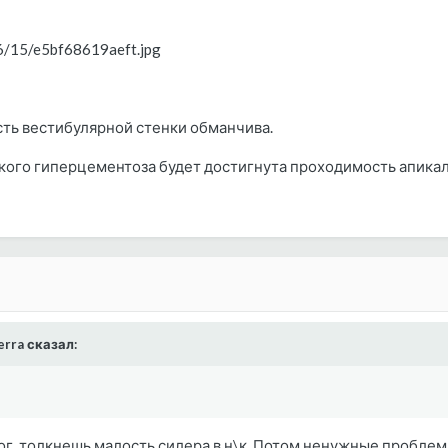
06/15/e5bf68619aeft.jpg
сть вестибулярной стенки обманчива.
такого гиперцементоза будет достигнута проходимость апика
erra сказал:
 бог, толкнешь малость силера в н\к .Потом ненужные проблемы