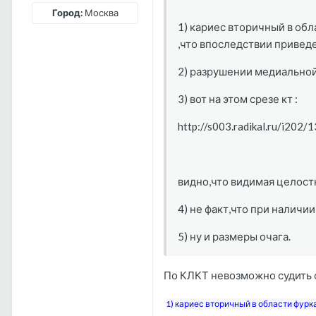
Город:
Москва
1) кариес вторичный в об
,что впоследствии приведе
2) разрушении медиальной
3) вот на этом срезе кт :
http://s003.radikal.ru/i202
видно,что видимая целост
4) не факт,что при налич
5) ну и размеры очага.
По КЛКТ невозможно судить 
1) кариес вторичный в области фурк