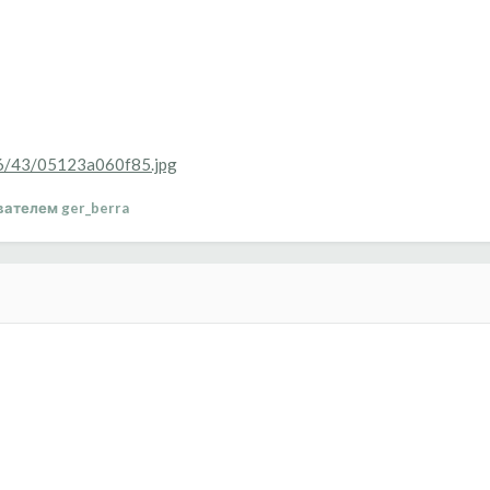
306/43/05123a060f85.jpg
ателем ger_berra