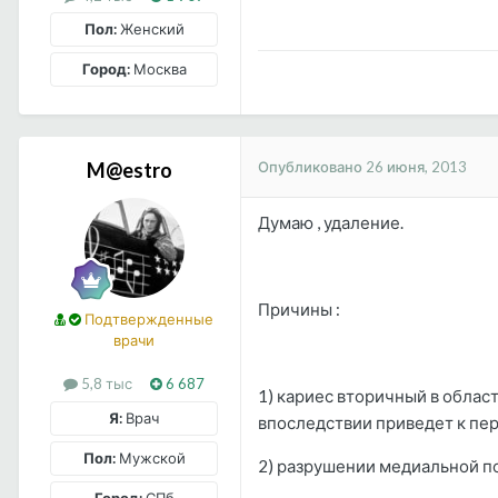
Пол:
Женский
Город:
Москва
Опубликовано
26 июня, 2013
M@estro
Думаю , удаление.
Причины :
Подтвержденные
врачи
5,8 тыс
6 687
1) кариес вторичный в облас
Я:
Врач
впоследствии приведет к пер
Пол:
Мужской
2) разрушении медиальной п
Город:
СПб