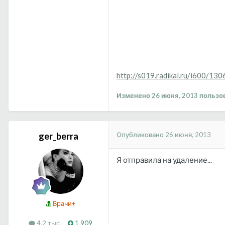
http://s019.radikal.ru/i600/1
Изменено
26 июня, 2013
пользов
Опубликовано
26 июня, 2013
ger_berra
Я отправила на удаление...
Врачи+
4,2 тыс
1 909