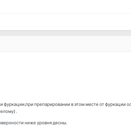
ти фуркации,при препарировании в этом месте от фуркации ос
елому) .
оверхности ниже уровня десны.