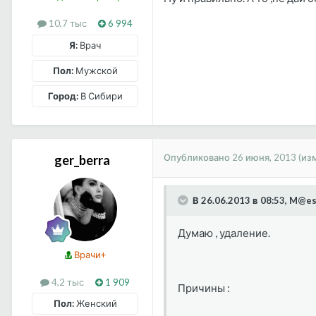
10,7 тыс
6 994
Я:
Врач
Пол:
Мужской
Город:
В Сибири
Опубликовано
26 июня, 2013
(из
ger_berra
В 26.06.2013 в 08:53, M@es
Думаю , удаление.
Врачи+
4,2 тыс
1 909
Причины :
Пол:
Женский