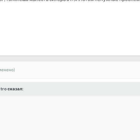
менено)
tro сказал: