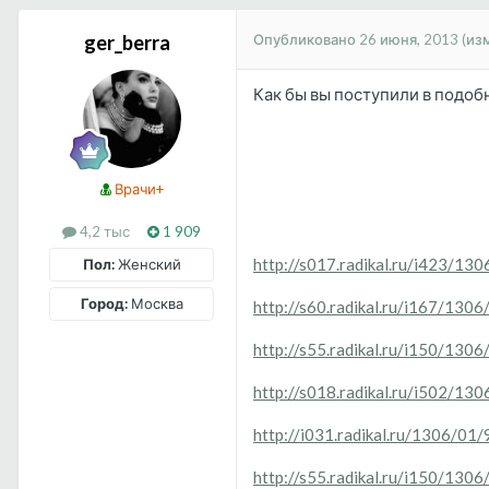
Опубликовано
26 июня, 2013
(из
ger_berra
Как бы вы поступили в подоб
Врачи+
4,2 тыс
1 909
http://s017.radikal.ru/i423/1
Пол:
Женский
Город:
Москва
http://s60.radikal.ru/i167/13
http://s55.radikal.ru/i150/130
http://s018.radikal.ru/i502/13
http://i031.radikal.ru/1306/01
http://s55.radikal.ru/i150/130