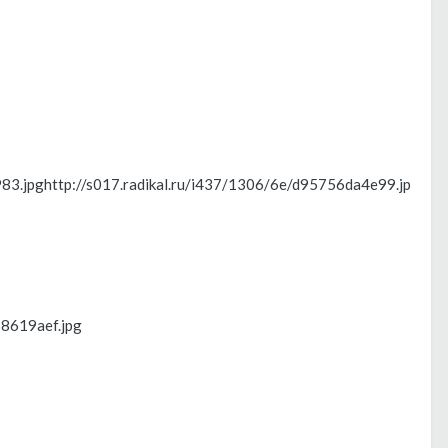
983.jpg
http://s017.radikal.ru/i437/1306/6e/d95756da4e99.jp
68619aef.jpg