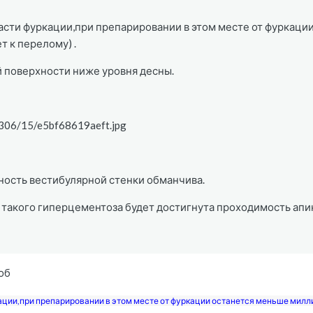
ласти фуркации,при препарировании в этом месте от фуркаци
т к перелому) .
 поверхности ниже уровня десны.
/1306/15/e5bf68619aeft.jpg
ность вестибулярной стенки обманчива.
ии такого гиперцементоза будет достигнута проходимость апи
об
ации,при препарировании в этом месте от фуркации останется меньше миллим