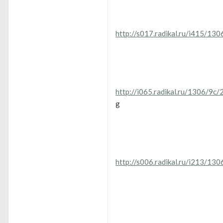
http://s017.radikal.ru/i415/13
http://i065.radikal.ru/1306/9c
g
http://s006.radikal.ru/i213/1