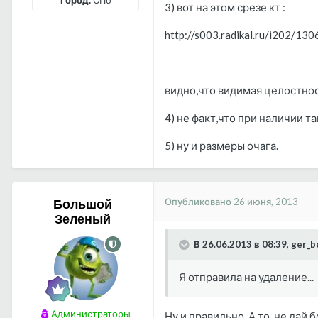
3) вот на этом срезе кт :
http://s003.radikal.ru/i202/13
видно,что видимая целостно
4) не факт,что при наличии 
5) ну и размеры очага.
Опубликовано
26 июня, 2013
Большой
Зеленый
В 26.06.2013 в 08:39, ger_b
Я отправила на удаление...
Администраторы
Ну и правильно. А то ,не дай