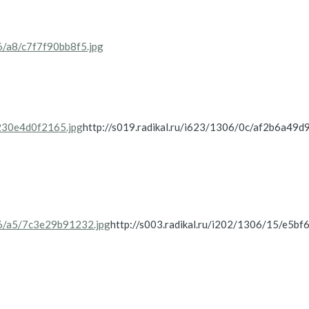
06/a8/c7f7f90bb8f5.jpg
/230e4d0f2165.jpg
http://s019.radikal.ru/i623/1306/0c/af2b6a49d
306/a5/7c3e29b91232.jpg
http://s003.radikal.ru/i202/1306/15/e5bf