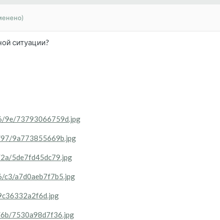
менено)
ной ситуации?
306/9e/73793066759d.jpg
06/97/9a773855669b.jpg
6/2a/5de7fd45dc79.jpg
06/c3/a7d0aeb7f7b5.jpg
/9c36332a2f6d.jpg
6/6b/7530a98d7f36.jpg