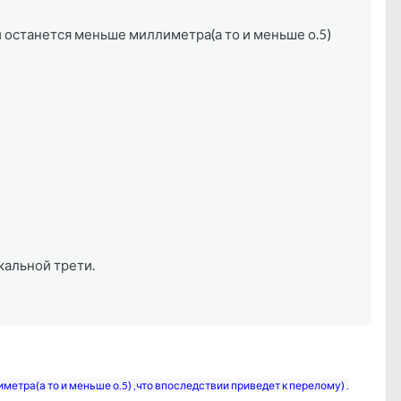
и останется меньше миллиметра(а то и меньше о.5)
кальной трети.
етра(а то и меньше о.5) ,что впоследствии приведет к перелому) .