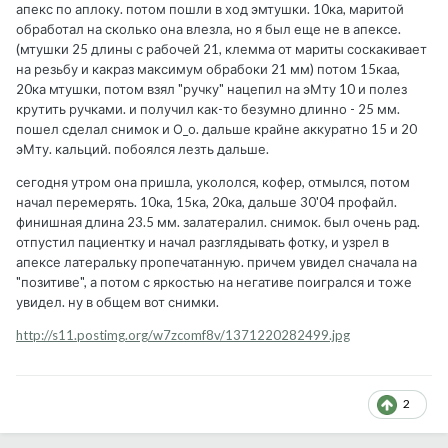
апекс по аплоку. потом пошли в ход эмтушки. 10ка, маритой
обработал на сколько она влезла, но я был еще не в апексе.
(мтушки 25 длины с рабочей 21, клемма от мариты соскакивает
на резьбу и какраз максимум обрабоки 21 мм) потом 15каа,
20ка мтушки, потом взял "ручку" нацепил на эМту 10 и полез
крутить ручками. и получил как-то безумно длинно - 25 мм.
пошел сделал снимок и О_о. дальше крайне аккуратно 15 и 20
эМту. кальций. побоялся лезть дальше.
сегодня утром она пришла, укололся, кофер, отмылся, потом
начал перемерять. 10ка, 15ка, 20ка, дальше 30'04 профайл.
финишная длина 23.5 мм. залатералил. снимок. был очень рад.
отпустил пациентку и начал разглядывать фотку, и узрел в
апексе латеральку пропечатанную. причем увидел сначала на
"позитиве", а потом с яркостью на негативе поигрался и тоже
увидел. ну в общем вот снимки.
http://s11.postimg.org/w7zcomf8v/1371220282499.jpg
2