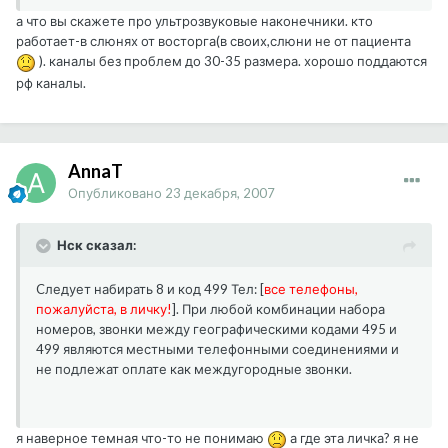
а что вы скажете про ультрозвуковые наконечники. кто
работает-в слюнях от восторга(в своих,слюни не от пациента
). каналы без проблем до 30-35 размера. хорошо поддаются
рф каналы.
AnnaT
Опубликовано
23 декабря, 2007
Нск сказал:
Cледует набирать 8 и код 499 Тел: [
все телефоны,
пожалуйста, в личку!
]. При любой комбинации набора
номеров, звонки между географическими кодами 495 и
499 являются местными телефонными соединениями и
не подлежат оплате как междугородные звонки.
я наверное темная что-то не понимаю
а где эта личка? я не