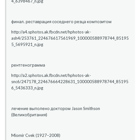
4_6398467_n.jpg
финал. реставрация соседнего резца композитом
http://a4.sphotos.ak.fbcdn.net/hphotos-ak-
ash4/253761_224676617561969_100000588978744_85195
5_5695921_n.jpg
рентгенограмма
http://a2.sphotos.ak.fbcdn.net/hphotos-ak-
snc6/247178_224676664228631_100000588978744_85195
6_5436333_n.jpg
лечение выполено доктором Jason Smithson
(Великобритания)
Miomir Cvek (1927–2008)