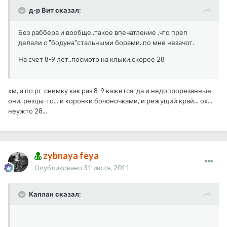
д-р Вит сказал:
Без раббера и вообще..такое впечатление ,что преп
делали с "бодуна"стальными борами..по мне незачот.
На счет 8-9 лет..посмотр на клыки,скорее 28
хм, а по рг-снимку как раз 8-9 кажется. да и недопрорезанные
они, резцы-то... и коронки бочоночками, и режущий край... ох...
неужто 28...
zybnaya feya
Опубликовано
31 июля, 2011
Каплан сказал: