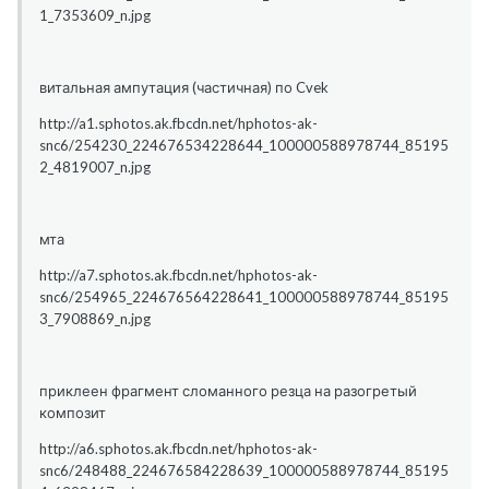
1_7353609_n.jpg
витальная ампутация (частичная) по Cvek
http://a1.sphotos.ak.fbcdn.net/hphotos-ak-
snc6/254230_224676534228644_100000588978744_85195
2_4819007_n.jpg
мта
http://a7.sphotos.ak.fbcdn.net/hphotos-ak-
snc6/254965_224676564228641_100000588978744_85195
3_7908869_n.jpg
приклеен фрагмент сломанного резца на разогретый
композит
http://a6.sphotos.ak.fbcdn.net/hphotos-ak-
snc6/248488_224676584228639_100000588978744_85195