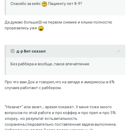
Спасибо за кейс
Пациенту лет 8-9?
Да думаю больше))) на первом снимке и клыки полностю
прорезались уже
д-р Вит сказал:
Без раббера и вообще..такое впечатление
Про что вам Док и говорил,что на западе и америкосы в 6%
случаев работают с раббером.
"Незачет" или зачет... время покажет. У меня тоже много
вопросов по этой работе и про коффер и про преп и про 5%
хлорку.. но результат есть,витальность
сохранена,следовательно поставленная задача выполнена.
Наблюдение длится 3 года-полет нормальный