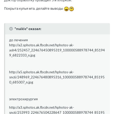
Доктор обработку проводил 5% хлоркой.
Покрыта кулья мта. делайте выводы
"maikle" сказал:
до лечения
http://a2.sphotos.ak.fbcdn.net/hphotos-ak-
ash4/252457_224676450895319_100000588978744_85194
9_6822333_n.jpg
http://a5.sphotos.ak.fbcdn.net/hphotos-ak-
snc6/248969_224676480895316_100000588978744_85195
0_685007_n.jpg
электрохирургия
http://a3.sphotos.ak.fbcdn.net/hphotos-ak-
snc6/253993_224676504228647_100000588978744_85195