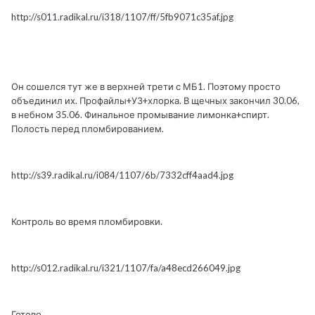
http://s011.radikal.ru/i318/1107/ff/5fb9071c35af.jpg
Он сошелся тут же в верхней трети с МБ1. Поэтому просто
объединил их. Профайлы+УЗ+хлорка. В щечных закончил 30.06,
в небном 35.06. Финальное промывание лимонка+спирт.
Полость перед пломбированием.
http://s39.radikal.ru/i084/1107/6b/7332cff4aad4.jpg
Контроль во время пломбировки.
http://s012.radikal.ru/i321/1107/fa/a48ecd266049.jpg
Готово.