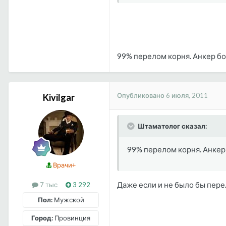
99% перелом корня. Анкер бол
Опубликовано
6 июля, 2011
Kivilgar
Штаматолог сказал:
99% перелом корня. Анкер 
Врачи+
Даже если и не было бы пере
7 тыс
3 292
Пол:
Мужской
Город:
Провинция