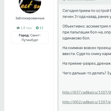
Сегодня прием по острой б
лечен 3 года назад, ране
Заблокированные
Объективно: ассиметрия ли
1,8 тыс
11
при пальпации бол-на, опр
Город:
Санкт-
одинаково бол.
Путинбург
На снимках вовсех проекци
ввести. Судя по снику карм
На приеме-разрез, дренаж,
Чего дальше-то делать? Зу
http://i057.radikal.ru/1107
http://i002.radikal.ru/1107