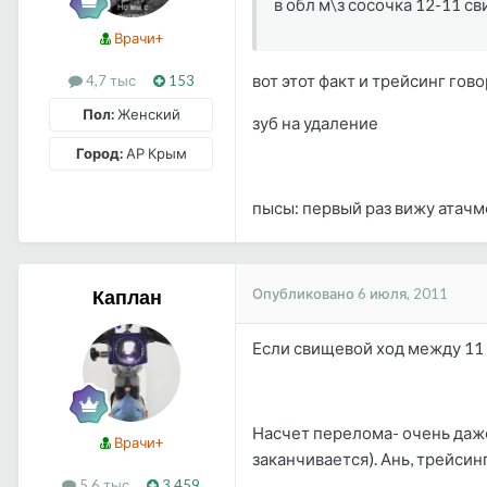
в обл м\з сосочка 12-11 с
Врачи+
вот этот факт и трейсинг гово
4,7 тыс
153
Пол:
Женский
зуб на удаление
Город:
АР Крым
пысы: первый раз вижу атачм
Опубликовано
6 июля, 2011
Каплан
Если свищевой ход между 11 и
Насчет перелома- очень даже
Врачи+
заканчивается). Ань, трейсинг
5,6 тыс
3 459