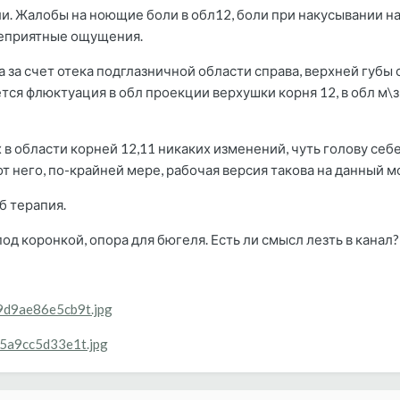
. Жалобы на ноющие боли в обл12, боли при накусывании на 1
неприятные ощущения.
за счет отека подглазничной области справа, верхней губы с
тся флюктуация в обл проекции верхушки корня 12, в обл м\з
в области корней 12,11 никаких изменений, чуть голову себе 
 от него, по-крайней мере, рабочая версия такова на данный м
б терапия.
од коронкой, опора для бюгеля. Есть ли смысл лезть в канал?
/9d9ae86e5cb9t.jpg
/55a9cc5d33e1t.jpg