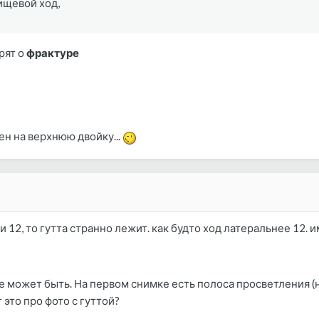
вищевой ход,
рят о
фрактуре
ен на верхнюю двойку...
 12, то гутта странно лежит. как будто ход латеральнее 12. и
 может быть. На первом снимке есть полоса просветления (на
 это про фото с гуттой?