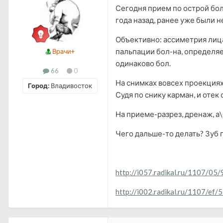
Сегодня прием по острой боли
года назад, ранее уже были 
Объективно: ассиметрия лица 
пальпации бол-на, определяе
Врачи+
одинаково бол.
66
0
На снимках вовсех проекциях 
Город:
Владивосток
Судя по снику карман, и отек
На приеме-разрез, дренаж, а\
Чего дальше-то делать? Зуб п
http://i057.radikal.ru/1107/05
http://i002.radikal.ru/1107/ef