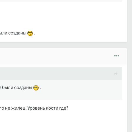
 были созданы
.
ия были созданы
.
о не жилец. Уровень кости где?