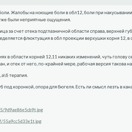
оли. Жалобы на ноющие боли в обл12, боли при накусывании н
е уже были неприятные ощущения.
ца за счет отека подглазничной области справа, верхней губ
еделяется флюктуация в обл проекции верхушки корня 12, в о
ях в области корней 12,11 никаких изменений, чуть голову се
ан, и отек от него, по-крайней мере, рабочая версия такова 
 а\б терапия.
б под коронкой, опора для бюгеля. Есть ли смысл лезть в кан
/05/9d9ae86e5cb9t.jpg
/ef/55a9cc5d33e1t.jpg