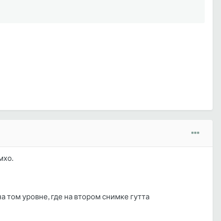
мхо.
 том уровне, где на втором снимке гутта