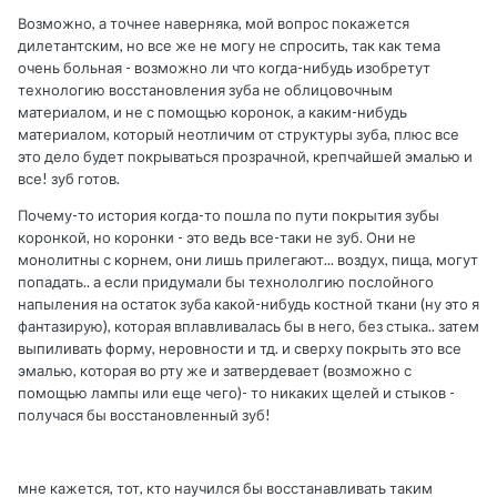
Возможно, а точнее наверняка, мой вопрос покажется
дилетантским, но все же не могу не спросить, так как тема
очень больная - возможно ли что когда-нибудь изобретут
технологию восстановления зуба не облицовочным
материалом, и не с помощью коронок, а каким-нибудь
материалом, который неотличим от структуры зуба, плюс все
это дело будет покрываться прозрачной, крепчайшей эмалью и
все! зуб готов.
Почему-то история когда-то пошла по пути покрытия зубы
коронкой, но коронки - это ведь все-таки не зуб. Они не
монолитны с корнем, они лишь прилегают... воздух, пища, могут
попадать.. а если придумали бы технололгию послойного
напыления на остаток зуба какой-нибудь костной ткани (ну это я
фантазирую), которая вплавливалась бы в него, без стыка.. затем
выпиливать форму, неровности и тд. и сверху покрыть это все
эмалью, которая во рту же и затвердевает (возможно с
помощью лампы или еще чего)- то никаких щелей и стыков -
получася бы восстановленный зуб!
мне кажется, тот, кто научился бы восстанавливать таким