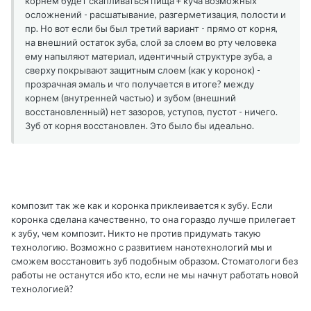
корнем будет скапливаться пища + куча возможных
осложнений - расшатывание, разгерметизация, полости и
пр. Но вот если бы был третий вариант - прямо от корня,
на внешний остаток зуба, слой за слоем во рту человека
ему напыляют материал, идентичный структуре зуба, а
сверху покрывают защитным слоем (как у коронок) -
прозрачная эмаль и что получается в итоге? между
корнем (внутренней частью) и зубом (внешний
восстановленный) нет зазоров, уступов, пустот - ничего.
Зуб от корня восстановлен. Это было бы идеально.
композит так же как и коронка приклеивается к зубу. Если
коронка сделана качественно, то она гораздо лучше прилегает
к зубу, чем композит. Никто не против придумать такую
технологию. Возможно с развитием нанотехнологий мы и
сможем восстановить зуб подобным образом. Стоматологи без
работы не останутся ибо кто, если не мы начнут работать новой
технологией?