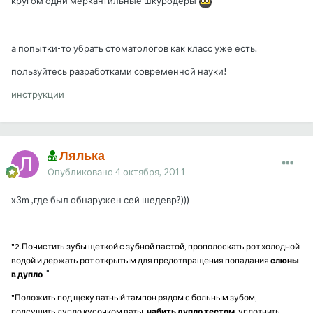
кругом одни меркантильные шкуродеры
а попытки-то убрать стоматологов как класс уже есть.
пользуйтесь разработками современной науки!
инструкции
Лялька
Опубликовано
4 октября, 2011
x3m ,где был обнаружен сей шедевр?)))
"2.Почистить зубы щеткой с зубной пастой, прополоскать рот холодной
водой и держать рот открытым
для предотвращения попадания
слюны
"
в дупло
.
"Положить под щеку ватный
тампон рядом с больным зубом,
подсушить дупло кусочком ваты,
набить дупло тестом
, уплотнить