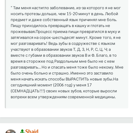
“ Там меня настигло заболевание, из-за которого я не мог
носить протезы дольше, чем 15-20 минут в день. Любой
предмет и даже собственный язык причинял мне боль.
Пищу приходилось превращать в кашку и глотать не
прожевывая.Процесс приема пищи превратился в муку и
затягивался на сорок-шестьдесят минут. Кроме того, я не
мог разговаривать! Ведь зубы в содружестве с языком
участвуют в образовании звуков Т, Д, З, Н, Р, С, Ц, Ч; а
вместе с губами в образовании звуков В и Ф. Благо, в то
время в сторожке под Раздольным мне было не с кем
разговаривать… Но и спасать меня тоже было некому. Мне
было очень больно и страшно. Именно это заставило
меня начать искать способы ВЫРАСТИТЬ новые зубы.На
сегодняшний момент (2006 год) у меня 17
(СЕМНАДЦАТЬ!!!) своих новых зубов, которые выросли
вопреки всем утверждениям современной медицины.
Shaid