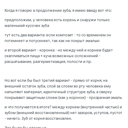
Когда я говорю а продолжении зуба, я имею ввиду вот что:
предположим, у человека есть корень и снаружи только
маленький кусочек зуба
тут есть два варианта: если композит - то со временем он
потемнеет и потускнеет, так как не покрыт эмалью
и второй вариант - коронка - но между ней и корнем будет
скапливаться пища + куча возможных осложнений -
расшатывание, разгерметизация, полости и пр.
Но вот если бы был третий вариант - прямо от корня, на
внешний остаток зуба, слой за слоем во рту человека ему
напыляют материал, идентичный структуре зуба, а сверху
покрывают защитным слоем (как у коронок) - прозрачная эмаль
и что получается в итоге? между корнем (внутренней частью) и
зубом (внешний восстановленный) нет зазоров, уступов, пустот
- ничего. Зуб от корня восстановлен.
Это было бы идеально.