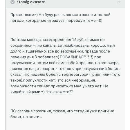
stomlg сказал:
Привет всем=) Не буду распыляться о весне и теплой
погоде, которая меня радует, перейду к теме =)))
Полтора месяца назад пролечил 16 зуб, снимок не
сохранился =( но каналы запломбированы хорошо, мыл
долго и тщательно, все до верхушечки, правда после
лечения дня 3 побаливал( ПОБАЛИВАЛ!!!!!!) при
накусывании, потом всё само собой прошло, но вот вчера,
позвонил пац и говорит, что опять при накусывании болит,
сказал что неделю болел с температурой (грипп или чтото
такое),припухлости нет! это вся информация,
возможности сей4ас приехать ко мне у него нет. Не
кидайте яйцами =) Что скажете??
ПС: сегодня позвонил, сказал, что сегодня уже почти не
болит, но почти...