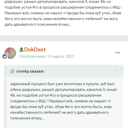
разрушен, решил депульпировать, канолов 3, искал 4й, но
подобие устья 4го в процессе расширения соединилось с МЩ !
Перерыл всё, снимок не нашел =( вроде бы пока зуб утих...Изза
4его это могло быть, изза нека4ественного ле4ения? не могу
дать адекватного пояснения этому...
DokDent
Опубликовано
15 марта, 2011
stomlg сказал:
кариозный процесс был уже вплотную к пульпе, зуб был
о4ень разрушен, решил депульпировать, канолов 3, искал
4й, но подобие устья 4го в процессе расширения
соединилось с МЩ ! Перерыл всё, снимок не нашел =(
вроде бы пока зуб утих...Изза 4его это могло быть, изза
нека4ественного ле4ения? не могу дать адекватного
пояснения этому...