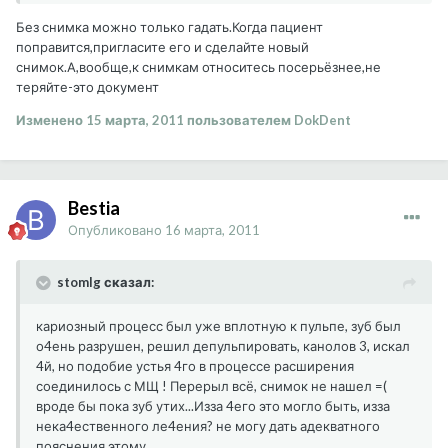
Без снимка можно только гадать.Когда пациент
поправится,пригласите его и сделайте новый
снимок.А,вообще,к снимкам относитесь посерьёзнее,не
теряйте-это документ
Изменено
15 марта, 2011
пользователем DokDent
Bestia
Опубликовано
16 марта, 2011
stomlg сказал:
кариозный процесс был уже вплотную к пульпе, зуб был
о4ень разрушен, решил депульпировать, канолов 3, искал
4й, но подобие устья 4го в процессе расширения
соединилось с МЩ ! Перерыл всё, снимок не нашел =(
вроде бы пока зуб утих...Изза 4его это могло быть, изза
нека4ественного ле4ения? не могу дать адекватного
пояснения этому...