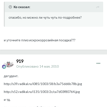
Ко сказал:
спасибо, но можно ли чуть чуть по-подробнее?
и уточните плиз искрокоррозийная посадка???
919
Опубликовано
14 мая, 2010
дегудент.
http://s39.radikal.ru/i085/1003/58/b3a75dd6b78b.jpg
http://s52.radikal.ru/i135/1003/2c/ca7d03f80764.jpg
и тд.