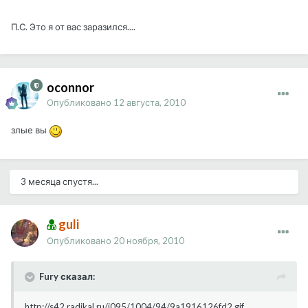
П.С. Это я от вас заразился....
oconnor
Опубликовано
12 августа, 2010
злые вы
3 месяца спустя...
guli
Опубликовано
20 ноября, 2010
Fury сказал:
http://s42.radikal.ru/i095/1004/94/9a1916126fd2.gif