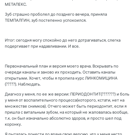
МЕТАПЕКС.
Зуб страшно проболел до позднего вечера, приняла
ТЕМПАЛГИН, зуб постепенно успокоился.
Итог: сегодня могу спокойно до него дотрагиваться, слегка
подергивает при надавливании. И все.
Первоначальный план и версия моего врача. Вскрывать по
очереди каналы и заново их проходить. Оставить каналы
открытыми. Хочет, чтобы я пропила курс ЛИНКОМИЦИНА
(?????). Наблюдать.
Диагноз у меня, по ее же версии: ПЕРИОДОНТИТ(???????) и боль
у меня от воспалительного процесса(которого, кстати, нет на
множестве снимков). Отчего может быть периодонтит, если я
пришла с витальным зубом, на который не жаловалась вообще,
т.к. он был изначально абсолютно здоров, и просто шел под
коронку.
Я пыталась донести до врача свою версию, что у меня чисто