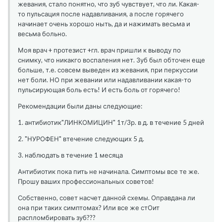
жевания, стало понятно, что зуб чувствует, что ли. Какая-
то пульсация после надавливания, а после горячего
начинает очень хорошо ныть, да и нажимать весьма и
весьма больно.
Моя врач + протезист +гл. врач пришли к выводу по
снимку, что никакго воспаления нет. Зуб был обточен еще
больше, т.е. совсем выведен из жевания, при перкуссии
нет боли. НО при жевании или надавливании какая-то
пульсирующая боль есть! И есть боль от горячего!
Рекомендации были даны следующие:
1. антибиотик"ЛИНКОМИЦИН" 1т/3р. в д. в течение 5 дней
2. "НУРОФЕН" втечение следующих 5 д.
3. наблюдать в течение 1 месяца
Антибиотик пока пить не начинала. Симптомы все те же.
Прошу ваших профессиональных советов!
Собственно, совет насчет данной схемы. Оправдана ли
она при таких симптомах? Или все же стОит
распломбировать зуб???