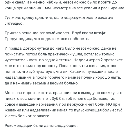
один канал, а именно, нёбный, невозможно было пройти до
конца примерно на 1 мм, несмотря на все усилия и расширение.
Тут меня прошу простить, если невразумительно излагаю
ситуацию.
Приняла решение запломбировать. В зуб ввели штифт.
Предупредила, что неделю может поболеть.
И правда, доторонуться до него было невозможно, даже не
почистить. потом боль практически ушла, осталась только
чувствительность по задней стенке. Недели через 2 протезист
мне его сточил под коронку. После попытки жевания, стало
понятно, что зуб чувствует, что ли. Какая-то пульсация после
надавливания, а после горячего начинает очень хорошо ныть,
да и нажимать весьма и весьма больно.
Моя врач + протезист +гл. врач пришли к выводу по снимку, что
никакго воспаления нет. Зуб был обточен еще больше, т.е.
совсем выведен из жевания, при перкуссии нет боли. НО при
жевании или надавливании какая-то пульсирующая боль есть!
И есть боль от горячего!
Рекомендации были даны следующие: