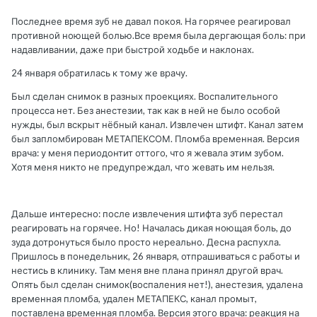
Последнее время зуб не давал покоя. На горячее реагировал
противной ноющей болью.Все время была дергающая боль: при
надавливании, даже при быстрой ходьбе и наклонах.
24 января обратилась к тому же врачу.
Был сделан снимок в разных проекциях. Воспалительного
процесса нет. Без анестезии, так как в ней не было особой
нужды, был вскрыт нёбный канал. Извлечен штифт. Канал затем
был запломбирован МЕТАПЕКСОМ. Пломба временная. Версия
врача: у меня периодонтит оттого, что я жевала этим зубом.
Хотя меня никто не предупреждал, что жевать им нельзя.
Дальше интересно: после извлечения штифта зуб перестал
реагировать на горячее. Но! Началась дикая ноющая боль, до
зуда дотронуться было просто нереально. Десна распухла.
Пришлось в понедельник, 26 января, отпрашиваться с работы и
нестись в клинику. Там меня вне плана принял другой врач.
Опять был сделан снимок(воспаления нет!), анестезия, удалена
временная пломба, удален МЕТАПЕКС, канал промыт,
поставлена временная пломба. Версия этого врача: реакция на