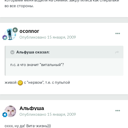
которыми меня водили на снимки: закрутились как спиральки
во все стороны.
oconnor
Опубликовано
15 января, 2009
Альфуша сказал:
п.с. а что значит "витальный"?
живой
с "нервом", т.е. с пульпой
Альфуша
Опубликовано
15 января, 2009
оххх, ну да! Вита-жизнь)))