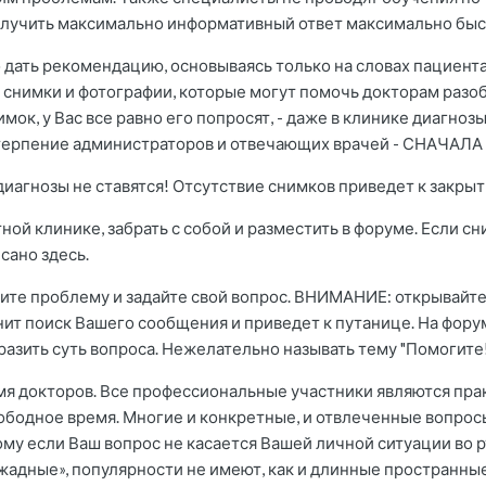
получить максимально информативный ответ максимально быс
 дать рекомендацию, основываясь только на словах пациент
снимки и фотографии, которые могут помочь докторам разоб
мок, у Вас все равно его попросят, - даже в клинике диагнозы
 терпение администраторов и отвечающих врачей - СНАЧА
 диагнозы не ставятся! Отсутствие снимков приведет к закры
ной клинике, забрать с собой и разместить в форуме. Если с
сано здесь.
шите проблему и задайте свой вопрос. ВНИМАНИЕ: открывайте
нит поиск Вашего сообщения и приведет к путанице. На форум
азить суть вопроса. Нежелательно называть тему "Помогите!", 
емя докторов. Все профессиональные участники являются п
бодное время. Многие и конкретные, и отвлеченные вопросы
му если Ваш вопрос не касается Вашей личной ситуации во р
и жадные», популярности не имеют, как и длинные пространны