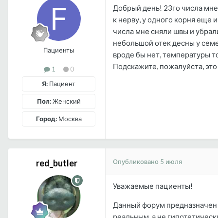
Добрый день! 23го числа мне
к нерву, у одного корня еще
числа мне сняли швы и убрали
небольшой отек десны у семер
Пациенты
вроде бы нет, температуры т
Подскажите, пожалуйста, это
1
0
Я:
Пациент
Пол:
Женский
Город:
Москва
Опубликовано
5 июля
red_butler
Уважаемые пациенты!
Данный форум предназначен 
реальным, а не гипотетичес