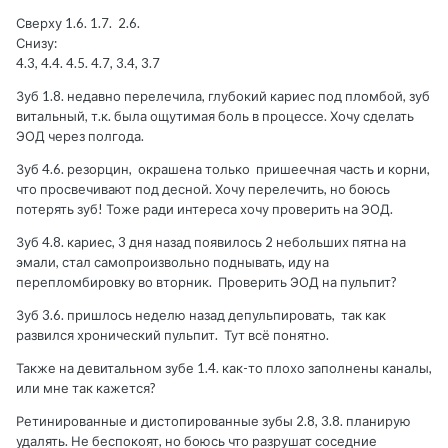
Сверху 1.6. 1.7. 2.6.
Снизу:
4.3, 4.4. 4.5. 4.7, 3.4, 3.7
Зуб 1.8. недавно перелечила, глубокий кариес под пломбой, зуб
витальный, т.к. была ощутимая боль в процессе. Хочу сделать
ЭОД через полгода.
Зуб 4.6. резорцин, окрашена только пришеечная часть и корни,
что просвечивают под десной. Хочу перелечить, но боюсь
потерять зуб! Тоже ради интереса хочу проверить на ЭОД.
Зуб 4.8. кариес, 3 дня назад появилось 2 небольших пятна на
эмали, стал самопроизвольно поднывать, иду на
перепломбировку во вторник. Проверить ЭОД на пульпит?
Зуб 3.6. пришлось неделю назад депульпировать, так как
развился хронический пульпит. Тут всё понятно.
Также на девитальном зубе 1.4. как-то плохо заполнены каналы,
или мне так кажется?
Ретинированные и дистопированные зубы 2.8, 3.8. планирую
удалять. Не беспокоят, но боюсь что разрушат соседние