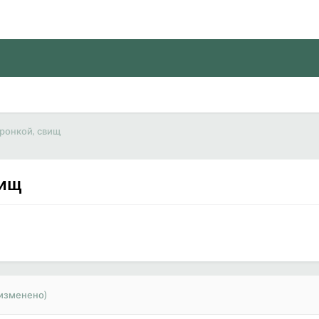
ронкой, свищ
вищ
(изменено)