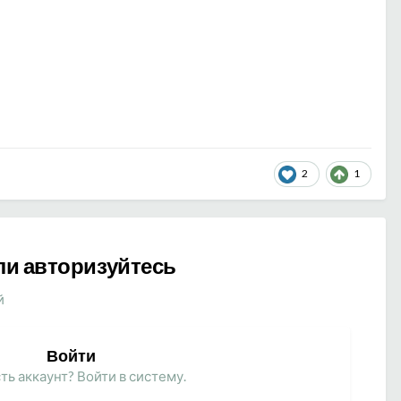
2
1
ли авторизуйтесь
й
Войти
ть аккаунт? Войти в систему.