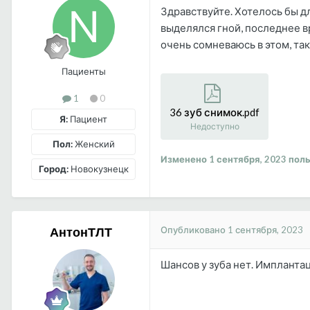
Здравствуйте. Хотелось бы д
выделялся гной, последнее в
очень сомневаюсь в этом, та
Пациенты
1
0
36 зуб снимок.pdf
Я:
Пациент
Недоступно
Пол:
Женский
Изменено
1 сентября, 2023
поль
Город:
Новокузнецк
Опубликовано
1 сентября, 2023
АнтонТЛТ
Шансов у зуба нет. Импланта