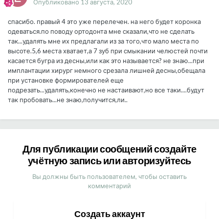
Опубликовано
13 августа, 2020
спасибо. правый 4 это уже перелечен. на него будет коронка
одеваться.по поводу ортодонта мне сказали,что не сделать
так...удалять мне их предлагали из за того,что мало места по
высоте.5,6 места хватает,а 7 зуб при смыкании челюстей почти
касается бугра из десны,или как это называется? не знаю...при
имплантации хирург немного срезала лишней десны,обещала
при установке формирователей еще
подрезать...удалять,конечно не настаивают,но все таки....будут
так пробовать...не знаю,получится,ли..
Для публикации сообщений создайте
учётную запись или авторизуйтесь
Вы должны быть пользователем, чтобы оставить
комментарий
Создать аккаунт