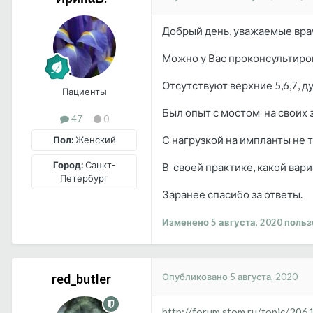
Добрый день, уважаемые вра
Можно у Вас проконсультиров
Отсутствуют верхние 5,6,7, д
Пациенты
Был опыт с мостом на своих з
47
0
С нагрузкой на импланты не 
Пол:
Женский
Город:
Санкт-
В своей практике, какой ва
Петербург
Заранее спасибо за ответы.
Изменено
5 августа, 2020
польз
Опубликовано
5 августа, 2020
red_butler
http://forum.stom.ru/topic/206