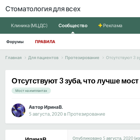
Стоматология для всех
Клиника (МЦДС)
Сообщество
Реклама
Форумы
ПРАВИЛА
Главная
Для пациентов
Протезирование
Отсутствуют 3 з
Отсутствуют 3 зуба, что лучше мос
Мост на имплантах
Автор ИринаВ.
5 августа, 2020
в
Протезирование
Опубликовано
5 августа, 2020
(и
ИринаВ.