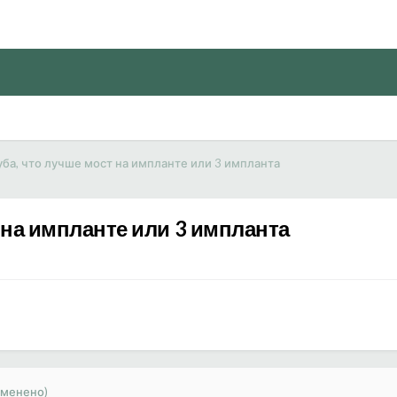
уба, что лучше мост на импланте или 3 импланта
т на импланте или 3 импланта
зменено)