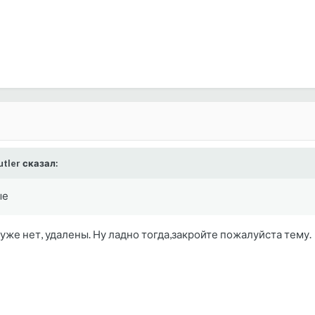
utler сказал:
ые
в уже нет, удалены. Ну ладно тогда,закройте пожалуйста тему.