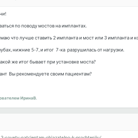
чи!
аться по поводу мостов на имплантах.
умаю что лучше ставить 2 импланта и мост или 3 импланта и 
убах, нижние 5-7, и итог 7-ка разрушилась от нагрузки.
такой же итог бывает при установке моста?
риант Вы рекомендуете своим пациентам?
ователем ИринаВ.
13-sovety-patcientam-obiazatelno-k-prochteniiu/