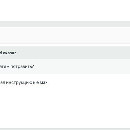
kl сказал:
атем потравить?
вал инструкцию к е мах