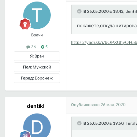
В 25.05.2020 в 18:43, denti
покажете,откуда цитиров
Врачи
https://yadi.sk/i/bOPXUhyOH5
36
5
Я:
Врач
Пол:
Мужской
Город:
Воронеж
Опубликовано
26 мая, 2020
dentikl
В 25.05.2020 в 19:50, Tural