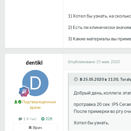
1) Хотел бы узнать, на ско
2) Есть ли клинически значи
3) Какие материалы вы прим
Опубликовано
25 мая, 2020
dentikl
В 25.05.2020 в 11:30, Tural
Добрый день, коллеги. эта
Подтвержденные
протравка 20 сек IPS Cerami
врачи
После примерки во рту о
1,4 тыс
328
Хотел бы узнать,
Я:
Врач