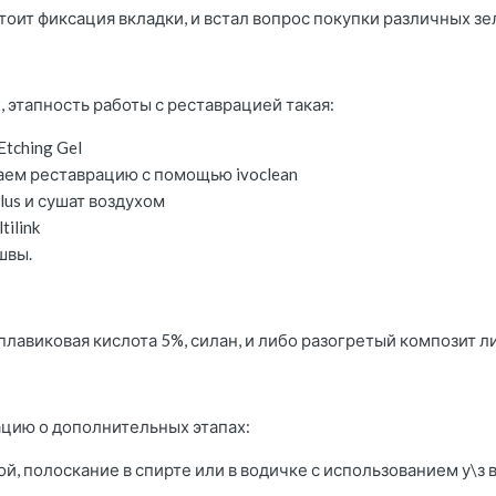
тоит фиксация вкладки, и встал вопрос покупки различных зе
, этапность работы с реставрацией такая:
Etching Gel
аем реставрацию с помощью ivoclean
lus и сушат воздухом
tilink
швы.
 плавиковая кислота 5%, силан, и либо разогретый композит
цию о дополнительных этапах:
, полоскание в спирте или в водичке с использованием у\з 