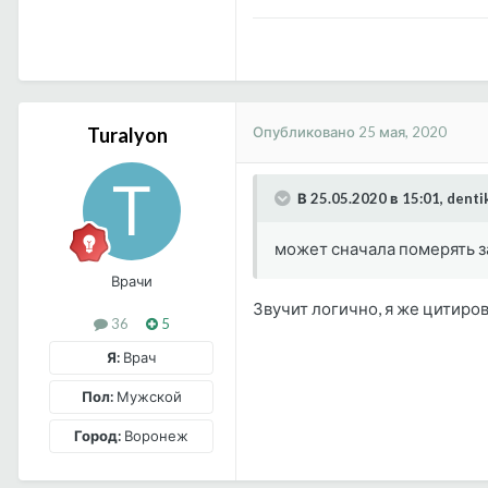
Опубликовано
25 мая, 2020
Turalyon
В 25.05.2020 в 15:01, denti
может сначала померять з
Врачи
Звучит логично, я же цитиро
36
5
Я:
Врач
Пол:
Мужской
Город:
Воронеж