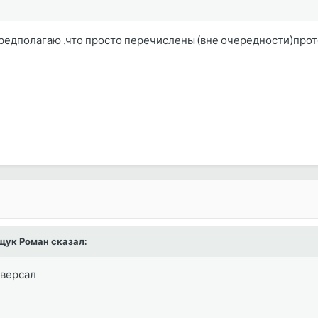
предполагаю ,что просто перечислены (вне очередности)про
ащук Роман сказал:
иверсал