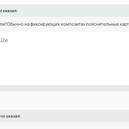
kl сказал:
али?Обычно на фиксирующих композитах пояснительные карт
bJ2w
yon сказал: