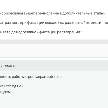
лько обоснованы вышеперечисленные дополнительные этапы?
мая разница при фиксации вкладок на разогретый композит по
еняете для адгезивной фиксации реставраций?
yon сказал:
пность работы с реставрацией такая:
c Etching Gel
чищаем