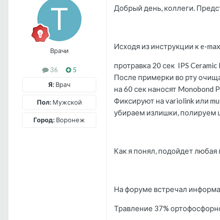
Добрый день, коллеги. Предс
Исходя из инструкции к e-max
Врачи
протравка 20 сек IPS Ceramic 
36
5
После примерки во рту очищ
Я:
Врач
на 60 сек наносят Monobond P
Фиксируют на variolink или mul
Пол:
Мужской
убираем излишки, полируем 
Город:
Воронеж
Как я понял, подойдет любая
На форуме встречал информа
Травление 37% ортофосфорной