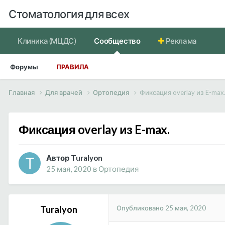
Стоматология для всех
Клиника (МЦДС)
Сообщество
Реклама
Форумы
ПРАВИЛА
Главная
Для врачей
Ортопедия
Фиксация overlay из E-max
Фиксация overlay из E-max.
Автор Turalyon
25 мая, 2020
в
Ортопедия
Опубликовано
25 мая, 2020
Turalyon