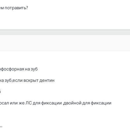
ем потравить?
офосфорная на зуб
на зуб,если вскрыт дентин
б
рсал или же ЛС для фиксации ,двойной для фиксации
..