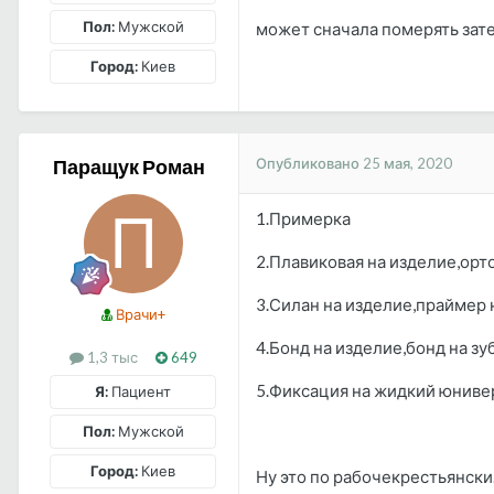
Пол:
Мужской
может сначала померять зат
Город:
Киев
Опубликовано
25 мая, 2020
Паращук Роман
1.Примерка
2.Плавиковая на изделие,орт
3.Силан на изделие,праймер 
Врачи+
4.Бонд на изделие,бонд на зу
1,3 тыс
649
5.Фиксация на жидкий юниве
Я:
Пациент
Пол:
Мужской
Город:
Киев
Ну это по рабочекрестьянски.