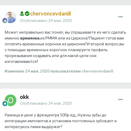
chervoncevdaniil
Опубликовано
24 мая, 2020
Может неправильно вас понял, вы спрашиваете из чего сделать
именно
времянки
,из PMMA или из Циркона?Пациент готов вам
оплатить временные коронки из циркония?И второй вопрос,вы
с помощью временных корогнок планируете профиль
прорезывания создавать или для какой цели они
изготавливаются?
Изменено
24 мая, 2020
пользователем chervoncevdaniil
okk
Опубликовано
24 мая, 2020
Разница в цене у фрезцентра 500р ед,,.Нужны зубы до
интеграции имплантов и установки постоянных зубов,вот и
интересуюсь пмма выдержит?