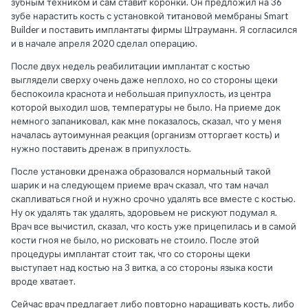
зубным техником и сам ставит коронки. Он предложил на 36
зубе нарастить кость с установкой титановой мембраны Smart
Builder и поставить имплантаты фирмы Штрауманн. Я согласился
и в начале апреля 2020 сделал операцию.
После двух недель реабилитации имплантат с костью
выглядели сверху очень даже неплохо, но со стороны щеки
беспокоила краснота и небольшая припухлость, из центра
которой выходил шов, температуры не было. На приеме док
немного запаниковал, как мне показалось, сказал, что у меня
началась аутоимунная реакция (организм отторгает кость) и
нужно поставить дренаж в припухлость.
После установки дренажа образовался нормальный такой
шарик и на следующем приеме врач сказал, что там начал
скапливаться гной и нужно срочно удалять все вместе с костью.
Ну ок удалять так удалять, здоровьем не рискуют подумал я.
Врач все вычистил, сказал, что кость уже прицепилась и в самой
кости гноя не было, но рисковать не стоило. После этой
процедуры имплантат стоит так, что со стороны щеки
выступает над костью на 3 витка, а со стороны языка кости
вроде хватает.
Сейчас врач предлагает либо повторно наращивать кость, либо