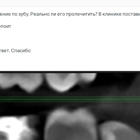
ние по зубу. Реально ли его пролечитить? В клинике постав
опоит
твет. Спасибо