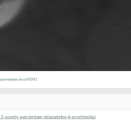
вателем alex90091
13-sovety-patcientam-obiazatelno-k-prochteniiu/