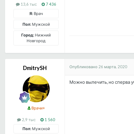
13,6 тыс
7 436
Я:
Врач
Пол:
Мужской
Город:
Нижний
Новгород
Опубликовано
26 марта, 2020
DmitrySH
Можно вылечить, но сперва 
Врачи+
2,9 тыс
1 560
Пол:
Мужской