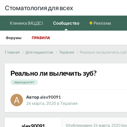
Стоматология для всех
Клиника (МЦДС)
Сообщество
Реклама
Форумы
ПРАВИЛА
Главная
Для пациентов
Терапия
Реально ли вылечить зуб
Реально ли вылечить зуб?
периодонтит
Автор alex90091
26 марта, 2020
в
Терапия
Опубликовано
26 марта, 2020
(и
alex90091