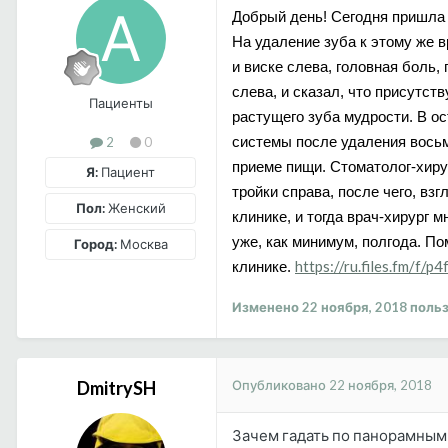
Добрый день! Сегодня пришла 
На удаление зуба к этому же 
и виске слева, головная боль
слева, и сказал, что присутств
Пациенты
растущего зуба мудрости. В ос
системы после удаления восьм
2
0
приеме пищи. Стоматолог-хирур
Я:
Пациент
тройки справа, после чего, вз
Пол:
Женский
клинике, и тогда врач-хирург м
уже, как минимум, полгода. П
Город:
Москва
https://ru.files.fm/f/p
клинике.
Изменено
22 ноября, 2018
польз
Опубликовано
22 ноября, 2018
DmitrySH
Зачем гадать по панорамным 