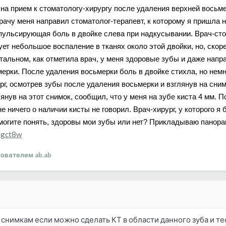
на прием к стоматологу-хирургу после удаления верхней восьме
врачу меня направил стоматолог-терапевт, к которому я пришла
, пульсирующая боль в двойке слева при надкусывании. Врач-ст
ует небольшое воспаление в тканях около этой двойки, но, скоре
тальном, как отметила врач, у меня здоровые зубы и даже напр
ерки. После удаления восьмерки боль в двойке стихла, но немн
г, осмотрев зубы после удаления восьмерки и взглянув на сним
глянув на этот снимок, сообщил, что у меня на зубе киста 4 мм. 
не ничего о наличии кисты не говорил. Врач-хирург, у которого я
омогите понять, здоровы мои зубы или нет? Прикладываю панора
4fgct8w
ователем ab.ab
снимкам если можно сделать КТ в области данного зуба и те