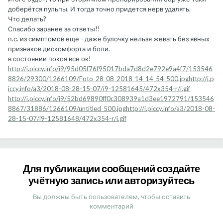
доберётся пульпы. И тогда точно придется нерв удалять.
Что делать?
Спасибо заранее за ответы!!
п.с. из симптомов еще - даже булочку нельзя жевать без явных
признаков дискомфорта и боли.
в состоянии покоя все ок!
http://i.piccy.info/i9/95d05f76f95017bda7d8d2e792e9a4f7/153546
8826/29300/1266109/Foto_28_08_2018_14_14_54_500.jpg
http://i.p
iccy.info/a3/2018-08-28-15-07/i9-12581645/472x354-r/i.gif
http://i.piccy.info/i9/52bd69890ff0c308939a1d3ee1972791/153546
8867/31886/1266109/untitled_500.jpg
http://i.piccy.info/a3/2018-08-
28-15-07/i9-12581648/472x354-r/i.gif
Для публикации сообщений создайте
учётную запись или авторизуйтесь
Вы должны быть пользователем, чтобы оставить
комментарий