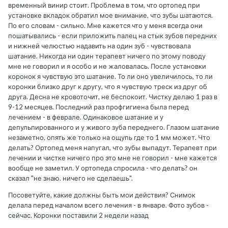
временный винир стоит. Проблема в том, что ортопед при
установке вкладок обратил мое внимание, что зубы шатаются.
По его словам - сильно. Мне кажется что у меня всегда они
пошатывались - если приложить палец на стык зубов передних
и нижней челюстью надавить на один зуб - чувствовала
шатание. Никогда ни один терапевт ничего по этому поводу
мне не говорил и я особо и не жаловалась. После установки
коронок я чувствую это шатание. То ли оно увеличилось, то ли
коронки близко друг к другу, что я чувствую треск из друг об
друга. Десна не кровоточит, не беспокоит. Чистку делаю 1 раз в
9-12 месяцев. Последний раз профгигиена была перед
лечением - в феврале. Одинаковое шатание и у
депульпированного и у живого зуба переднего. Глазом шатание
незаметно, опять же только на ощупь где то 1 мм может. Что
делать? Ортопед меня напугал, что зубы выпадут. Терапевт при
лечении и чистке ничего про это мне не говорил - мне кажется
вообще не заметил. У ортопеда спросила - что делать? он
сказал "не знаю. ничего не сделаешь".
Посоветуйте, какие должны быть мои действия? Снимок
делала перед началом всего лечения - в январе. Фото зубов -
сейчас. Коронки поставили 2 недели назад