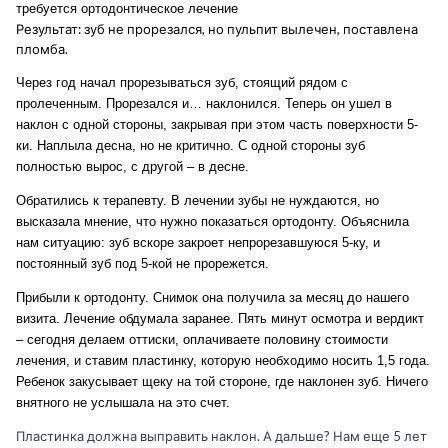
требуется ортодонтическое лечение
Результат: зуб не прорезался, но пульпит вылечен, поставлена
пломба.
Через год начал прорезываться зуб, стоящий рядом с
пролеченным. Прорезался и… наклонился. Теперь он ушел в
наклон с одной стороны, закрывая при этом часть поверхности 5-
ки. Наплыла десна, но не критично. С одной стороны зуб
полностью вырос, с другой – в десне.
Обратились к терапевту. В лечении зубы не нуждаются, но
высказала мнение, что нужно показаться ортодонту. Объяснила
нам ситуацию: зуб вскоре закроет непрорезавшуюся 5-ку, и
постоянный зуб под 5-кой не прорежется.
Прибыли к ортодонту. Снимок она получила за месяц до нашего
визита. Лечение обдумала заранее. Пять минут осмотра и вердикт
– сегодня делаем оттиски, оплачиваете половину стоимости
лечения, и ставим пластинку, которую необходимо носить 1,5 года.
Ребенок закусывает щеку на той стороне, где наклонен зуб. Ничего
внятного не услышала на это счет.
Пластинка должна выправить наклон. А дальше? Нам еще 5 лет