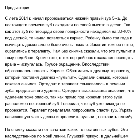
Предыстория.
С лета 2014 г. начал прорезываться нижний правый зуб 5-ка. До
настоящего времени зуб находится по своей высоте в десне. Так
как этот зуб по площади своей поверхности находился на 30-40%
под десной, то начал появляться кариес. Ребенку было три года и
вычищать досконально было очень тяжело. Заметив темное пятно,
обратились к терапевту. Нам без снимка сказали, что это пульпит и
тому подобное. Кроме того, с тех пор ребенок отказался посещать
врача – испугалась. Грубое обращение. Впоследствии
образовалась полость. Кариес. Обратились к другому терапевту,
который поставил диагноз «пульпит». Сделали снимок, который
показал анкилоз. Ортодонт и терапевт сомневались в лечении
зуба, предлагая его удалить. Ортодонт высказывала опасения, что
удаление тоже опасно, так как прямо под корнями этого зуба
расположен постоянный зуб. Говорила, что зуб уже никогда не
прорежется. Терапевт предлагала попробовать спасти зуб. Убрать
нависающую часть десны и пролечить пульпит, поставить пломбу.
По снимку сказали нет зачатков каких-то постоянных зубов. Это
наследственное по моей линии. Глубокий прикус, в дальнейшем