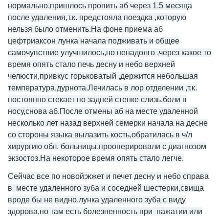
нормально,пришлось пропить аб через 1.5 месяца
после удаления,т.к. предстояла поездка ,которую
нельзя было отменить.На фоне приема аб
цефтриаксон лунка начала подживать и общее
самочувствие улучшилось,но ненадолго ,через какое то
время опять стало печь десну и небо верхней
челюсти,привкус горьковатый ,держится небольшая
температура,дурнота.Лечилась в лор отделении ,т.к.
постоянно стекает по задней стенке слизь,боли в
носу,снова аб.После отмены аб на месте удаленной
несколько лет назад верхней семерки начала на десне
со стороны языка вылазить кость,обратилась в ч/л
хирургию обл. больницы,прооперировали с диагнозом
экзостоз.На некоторое время опять стало легче.
Сейчас все по новой:жжет и печет десну и небо справа
в
месте удаленного зуба и соседней шестерки,свища
вроде бы не видно,лунка удаленного зуба с виду
здорова,но там есть болезненность при нажатии или