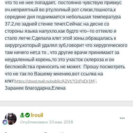
что то не нее попадает, постоянно чувствую привкус
оч.неприятный во рту,полный рот слизи,тошнота,к
середине дня поднимается небольшая температура
37.2,по задней стенке течет.Сейчас на десне со
стороны языка напухло,как будто что--то оттекло и
стало легче.Сделала клкт этой зоны,обращалась к
хирургу,который удалял зуб,говорит что хирургического
там ничего нет,а то , что другие врачи принимают за
неудаленный корень,то это участок склероза и он
беспокойства приносить не может. Прошу посмотреть
что не так по Вашему мнению,вот ссылка на
клкт:
.
https://cloud.mail.ru/public/A2Vt/Y2cPqDr1M
Заранее благодарна,Елена
Irouil
Опубликовано
10 мая, 2018