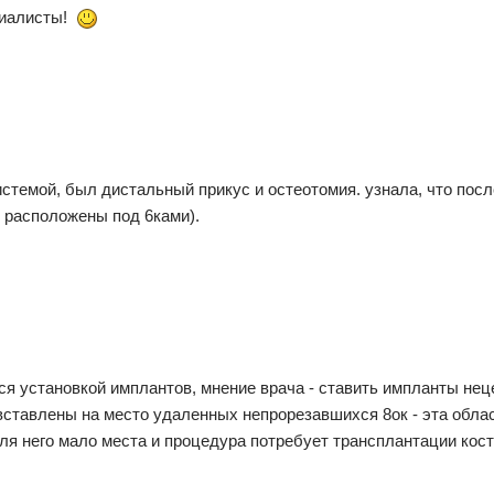
циалисты!
истемой, был дистальный прикус и остеотомия. узнала, что после
к расположены под 6ками).
ся установкой имплантов, мнение врача - ставить импланты не
вставлены на место удаленных непрорезавшихся 8ок - эта облас
ля него мало места и процедура потребует трансплантации кост