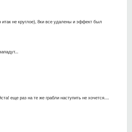
о итак не круглое), 8ки все удалены и эффект был
ападут...
та! еще раз на те же грабли наступить не хочется....