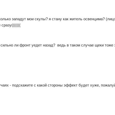
сколько западут мои скулы? я стану как житель освенцима? (лиц
сразу(((((((
- сильно ли фронт уедет назад? ведь в таком случае щеки тоже з
учаях - подскажите с какой стороны эффект будет хуже, пожалуйс