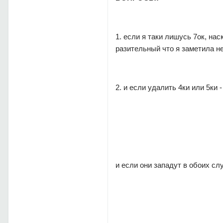
1. если я таки лишусь 7ок, на
разительный что я заметила не 
2. и если удалить 4ки или 5ки 
и если они западут в обоих сл