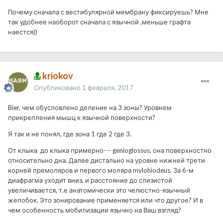
Почему сначала с вестибулярной мембрану фиксируешь? Мне
так удобнее наоборот сначала с язычной ,меньше графта
наестся))
kriokov
Опубликовано
1 февраля, 2017
Bier, чем обусловлено деление на 3 зоны? Уровнем
прикрепления мышц к язычной поверхности?
Я так и не понял, где зона 1 где 2 где 3.
От клыка до клыка примерно--- genioglossus, она поверхностно
относительно дна. Далее дистально на уровне нижней трети
корней премоляров и первого моляра mylohiodeus. За 6-м
диафрагма уходит вниз, и расстояние до слизистой
увеличивается, т.е анатомически это челюстно-язычный
желобок. Это зонирование применяется или что другое? И в
чем особенность мобилизации язычно на Ваш взгляд?