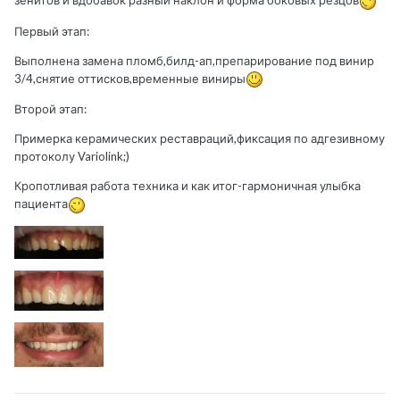
зенитов и вдобавок разный наклон и форма боковых резцов
Первый этап:
Выполнена замена пломб,билд-ап,препарирование под винир
3/4,снятие оттисков,временные виниры
Второй этап:
Примерка керамических реставраций,фиксация по адгезивному
протоколу Variolink;)
Кропотливая работа техника и как итог-гармоничная улыбка
пациента