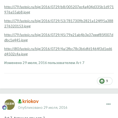
http://i79.fastpic.ru/big/2016/0729/b8/005207ec4a404d335b1d971
976a55ab8.jpeg
http://i79.fastpic.ru/big/2016/0729/53/7817309b2821a124f95a388
276320153.jpeg
http://i79.fastpic.ru/big/2016/0729/45/79e21ab4b3e37eeef85f007d
dbc1e445.jpeg
http://i80.fastpic.ru/big/2016/0729/4a/2fbc78c3b6dfd1464f3d1ed6
d4502c4a.jpeg
Изменено
29 июля, 2016
пользователем Art 7
5
kriokov
Опубликовано
29 июля, 2016