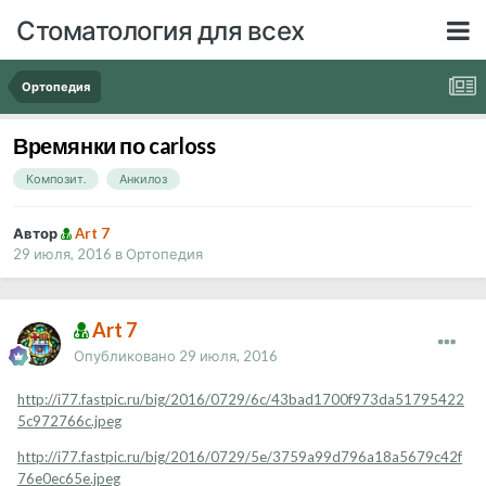
Стоматология для всех
Ортопедия
Времянки по carloss
Композит.
Анкилоз
Автор
Art 7
29 июля, 2016
в
Ортопедия
Art 7
Опубликовано
29 июля, 2016
http://i77.fastpic.ru/big/2016/0729/6c/43bad1700f973da51795422
5c972766c.jpeg
http://i77.fastpic.ru/big/2016/0729/5e/3759a99d796a18a5679c42f
76e0ec65e.jpeg