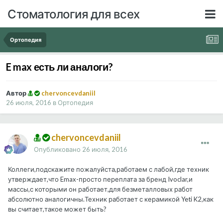
Стоматология для всех
Ортопедия
E max есть ли аналоги?
Автор
chervoncevdaniil
26 июля, 2016
в
Ортопедия
chervoncevdaniil
Опубликовано
26 июля, 2016
Коллеги,подскажите пожалуйста,работаем с лабой,где техник
утверждает,что Emax-просто переплата за бренд Ivoclar,и
массы,с которыми он работает,для безметалловых работ
абсолютно аналогичны.Техник работает с керамикой Yeti K2,как
вы считает,такое может быть?